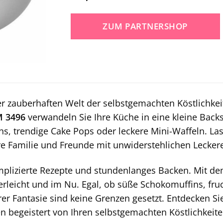
ZUM PARTNERSHOP
r zauberhaften Welt der selbstgemachten Köstlichke
M 3496
verwandeln Sie Ihre Küche in eine kleine Ba
s, trendige Cake Pops oder leckere Mini-Waffeln. Lasse
re Familie und Freunde mit unwiderstehlichen Lecke
mplizierte Rezepte und stundenlanges Backen. Mit d
erleicht und im Nu. Egal, ob süße Schokomuffins, fru
rer Fantasie sind keine Grenzen gesetzt. Entdecken 
ben begeistert von Ihren selbstgemachten Köstlichke