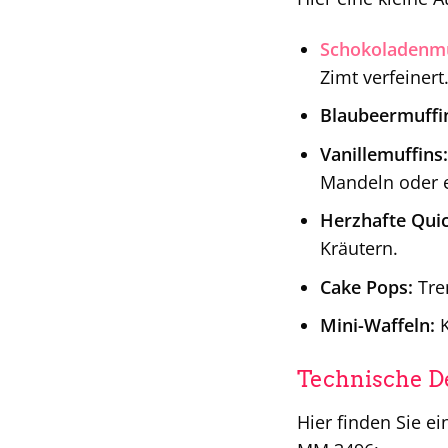
Schokoladenmu
Zimt verfeinert
Blaubeermuffi
Vanillemuffins:
Mandeln oder e
Herzhafte Quic
Kräutern.
Cake Pops:
Tren
Mini-Waffeln:
K
Technische De
Hier finden Sie e