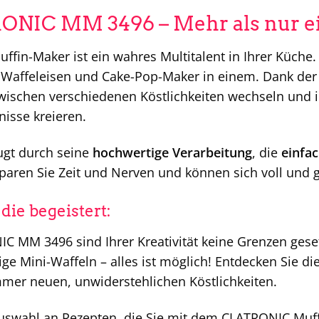
ONIC MM 3496 – Mehr als nur e
fin-Maker ist ein wahres Multitalent in Ihrer Küche. E
 Waffeleisen und Cake-Pop-Maker in einem. Dank der
schen verschiedenen Köstlichkeiten wechseln und 
isse kreieren.
ugt durch seine
hochwertige Verarbeitung
, die
einfa
sparen Sie Zeit und Nerven und können sich voll und 
 die begeistert:
 MM 3496 sind Ihrer Kreativität keine Grenzen geset
ge Mini-Waffeln – alles ist möglich! Entdecken Sie di
mmer neuen, unwiderstehlichen Köstlichkeiten.
 Auswahl an Rezepten, die Sie mit dem CLATRONIC Muf