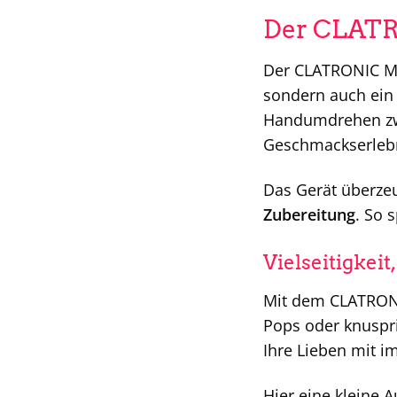
Der CLATR
Der CLATRONIC Muf
sondern auch ein
Handumdrehen zwi
Geschmackserlebn
Das Gerät überze
Zubereitung
. So 
Vielseitigkeit,
Mit dem CLATRONIC
Pops oder knuspri
Ihre Lieben mit i
Hier eine kleine