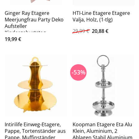
Ginger Ray Etagere
HTI-Line Etagere Etagere
Meerjungfrau Party Deko
Valja, Holz, (1-tlg)
Aufsteller
Ursprünglicher
Aktueller
29,99
€
20,88
€
Kindergeburtstag
Preis
Preis
19,99
€
war:
ist:
29,99 €
20,88 €.
-53%
Intirilife Einweg-Etagere,
Koopman Etagere Eta Alu
Pappe, Tortenständer aus
Klein, Aluminium, 2
Pappe, Muffinständer
Ablagen Stabil Aluminium