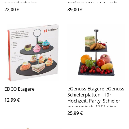
Gebäckschalen
Antique 61552-00, Holz,
Telleretagere, Porzellan
Metall
22,00
€
89,00
€
eGenuss Etagere eGenuss
EDCO Etagere
Schieferplatten – für
12,99
€
Hochzeit, Party, Schiefer
quadratisch, (2 Stufige
Schiefer Etagere,
25,99
€
Gesamthöhe 25cm
Gewicht 1,7kg, Masse