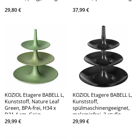
29,80
€
37,99
€
KOZIOL Etagere BABELL L,
KOZIOL Etagere BABELL L,
Kunststoff, Nature Leaf
Kunststoff,
Green, BPA-frei, H34 x
spülmaschinengeeignet,
D31,4 cm, Grün
melaminfrei, 3-stufig
29,99
€
29,99
€