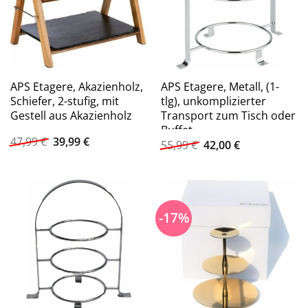
APS Etagere, Akazienholz,
APS Etagere, Metall, (1-
Schiefer, 2-stufig, mit
tlg), unkomplizierter
Gestell aus Akazienholz
Transport zum Tisch oder
Buffet
Ursprünglicher
Aktueller
47,99
€
39,99
€
Ursprünglicher
Aktueller
55,99
€
42,00
€
Preis
Preis
Preis
Preis
war:
ist:
war:
ist:
47,99 €
39,99 €.
55,99 €
42,00 €.
-17%