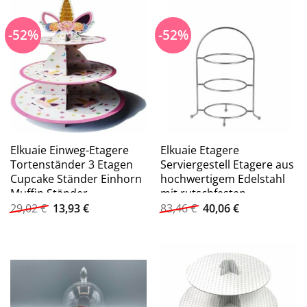
untere Etage 23x23cm,
obere Etage 14x14cm)
-52%
-52%
Elkuaie Einweg-Etagere
Elkuaie Etagere
Tortenständer 3 Etagen
Serviergestell Etagere aus
Cupcake Ständer Einhorn
hochwertigem Edelstahl
Muffin Ständer
mit rutschfesten
Ursprünglicher
Aktueller
Ursprünglicher
Aktueller
29,02
€
13,93
€
83,46
€
40,06
€
Preis
Preis
Preis
Preis
war:
ist:
war:
ist:
29,02 €
13,93 €.
83,46 €
40,06 €.