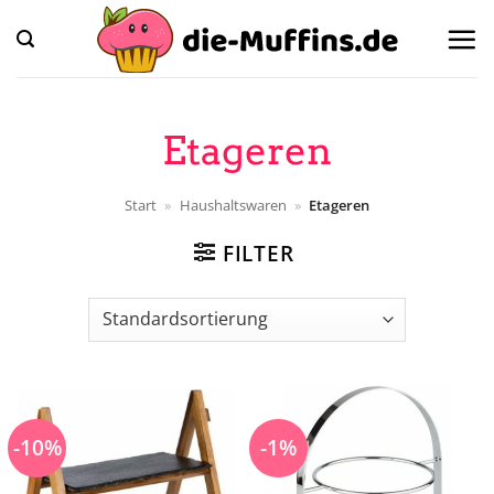
Zum
Inhalt
springen
Etageren
Start
»
Haushaltswaren
»
Etageren
FILTER
-10%
-1%