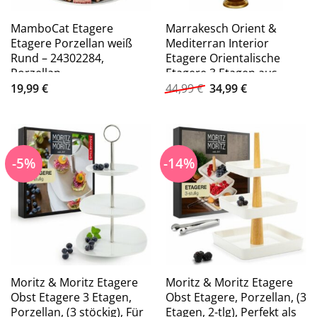
MamboCat Etagere
Marrakesch Orient &
Etagere Porzellan weiß
Mediterran Interior
Rund – 24302284,
Etagere Orientalische
Porzellan
Etagere 3 Etagen aus
Ursprünglicher
Aktueller
Metall Aghdas 50cm Hoch,
19,99
€
44,99
€
34,99
€
Preis
Preis
Handarbeit
war:
ist:
44,99 €
34,99 €.
-5%
-14%
Moritz & Moritz Etagere
Moritz & Moritz Etagere
Obst Etagere 3 Etagen,
Obst Etagere, Porzellan, (3
Porzellan, (3 stöckig), Für
Etagen, 2-tlg), Perfekt als