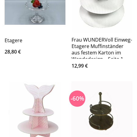
Frau WUNDERVoll Einweg-
Etagere
Etagere Muffinständer
28,80
€
aus festem Karton im
Wendedesign – Seite 1
grau, weiße
12,99
€
-60%