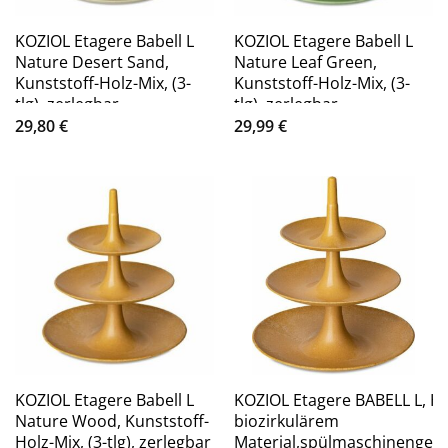
KOZIOL Etagere Babell L
KOZIOL Etagere Babell L
Nature Desert Sand,
Nature Leaf Green,
Kunststoff-Holz-Mix, (3-
Kunststoff-Holz-Mix, (3-
tlg), zerlegbar
tlg), zerlegbar
29,80
€
29,99
€
KOZIOL Etagere Babell L
KOZIOL Etagere BABELL L, Hol
Nature Wood, Kunststoff-
biozirkulärem
Holz-Mix, (3-tlg), zerlegbar
Material,spülmaschinengeei