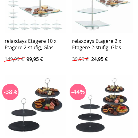
relaxdays Etagere 10 x
relaxdays Etagere 2 x
Etagere 2-stufig, Glas
Etagere 2-stufig, Glas
Ursprünglicher
Aktueller
Ursprünglicher
Aktueller
149,99
€
99,95
€
39,99
€
24,95
€
Preis
Preis
Preis
Preis
war:
ist:
war:
ist:
149,99 €
99,95 €.
39,99 €
24,95 €.
-38%
-44%