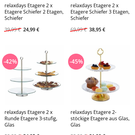
relaxdays Etagere 2 x
relaxdays Etagere 2 x
Etagere Schiefer 2 Etagen,
Etagere Schiefer 3 Etagen,
Schiefer
Schiefer
Ursprünglicher
Aktueller
Ursprünglicher
Aktueller
39,99
€
24,99
€
69,99
€
38,95
€
Preis
Preis
Preis
Preis
war:
ist:
war:
ist:
39,99 €
24,99 €.
69,99 €
38,95 €.
-42%
-45%
relaxdays Etagere 2 x
relaxdays Etagere 2-
Runde Etagere 3-stufig,
stöckige Etagere aus Glas,
Glas
Glas