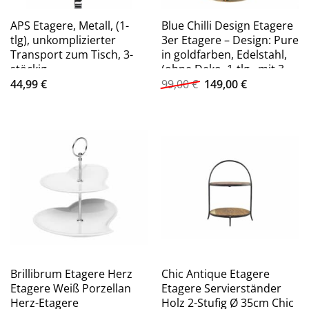
APS Etagere, Metall, (1-
Blue Chilli Design Etagere
tlg), unkomplizierter
3er Etagere – Design: Pure
Transport zum Tisch, 3-
in goldfarben, Edelstahl,
stöckig
(ohne Deko, 1-tlg., mit 3
Ursprünglicher
Aktueller
Etagen, Gesamthöhe 23
44,99
€
99,00
€
149,00
€
Preis
Preis
cm), 3 stöckig
war:
ist:
99,00 €
149,00 €.
Brillibrum Etagere Herz
Chic Antique Etagere
Etagere Weiß Porzellan
Etagere Servierständer
Herz-Etagere
Holz 2-Stufig Ø 35cm Chic