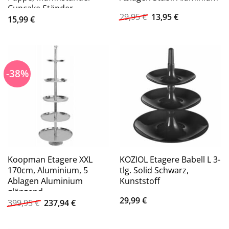
Cupcake Ständer
Ursprünglicher
Aktueller
29,95
€
13,95
€
15,99
€
Preis
Preis
war:
ist:
29,95 €
13,95 €.
-38%
Koopman Etagere XXL
KOZIOL Etagere Babell L 3-
170cm, Aluminium, 5
tlg. Solid Schwarz,
Ablagen Aluminium
Kunststoff
glänzend
29,99
€
Ursprünglicher
Aktueller
399,95
€
237,94
€
Preis
Preis
war:
ist:
399,95 €
237,94 €.