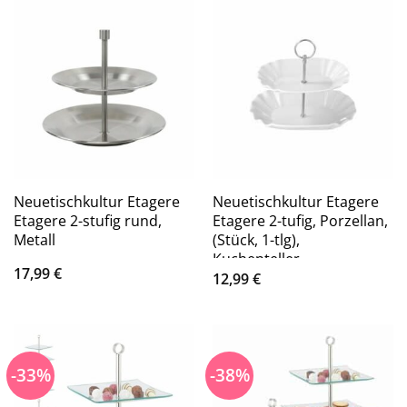
Neuetischkultur Etagere
Neuetischkultur Etagere
Etagere 2-stufig rund,
Etagere 2-tufig, Porzellan,
Metall
(Stück, 1-tlg),
Kuchenteller,
17,99
€
Servierplatte
12,99
€
-33%
-38%