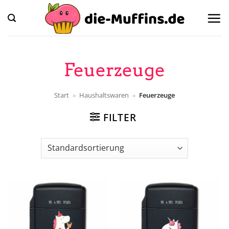
Zum
Inhalt
springen
Feuerzeuge
Start
»
Haushaltswaren
»
Feuerzeuge
FILTER