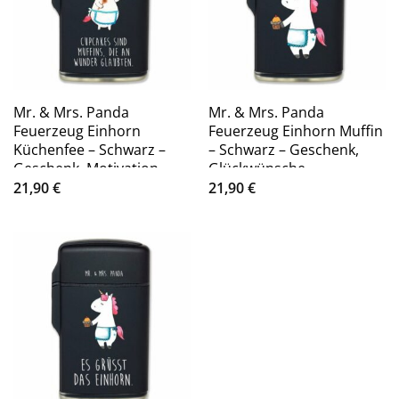
Mr. & Mrs. Panda
Mr. & Mrs. Panda
Feuerzeug Einhorn
Feuerzeug Einhorn Muffin
Küchenfee – Schwarz –
– Schwarz – Geschenk,
Geschenk, Motivation,
Glückwünsche,
Muffin, Kuchen, P (1-St)
Liebesgrüße, Einhö (1-St)
21,90
€
21,90
€