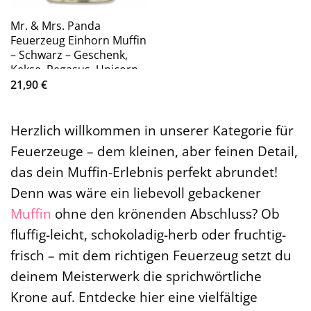
Mr. & Mrs. Panda
Feuerzeug Einhorn Muffin
– Schwarz – Geschenk,
Kekse, Pegasus, Unicorn,
Einhörn (1-St)
21,90
€
Herzlich willkommen in unserer Kategorie für
Feuerzeuge – dem kleinen, aber feinen Detail,
das dein Muffin-Erlebnis perfekt abrundet!
Denn was wäre ein liebevoll gebackener
Muffin
ohne den krönenden Abschluss? Ob
fluffig-leicht, schokoladig-herb oder fruchtig-
frisch – mit dem richtigen Feuerzeug setzt du
deinem Meisterwerk die sprichwörtliche
Krone auf. Entdecke hier eine vielfältige