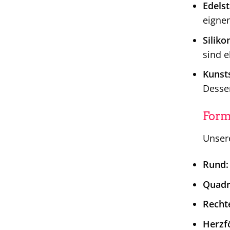
Edelst
eignen
Siliko
sind e
Kunsts
Desser
Form
Unsere
Rund:
Quadr
Rechte
Herzf