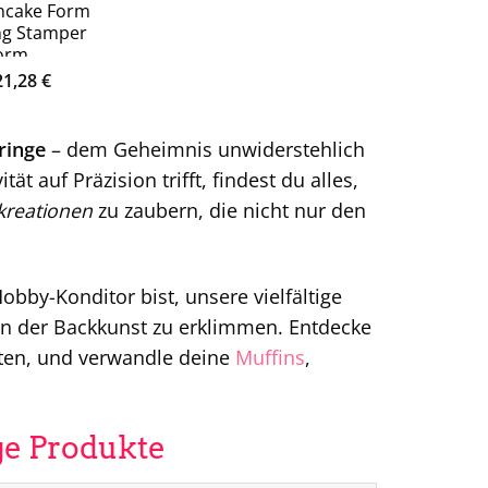
ncake Form
ng Stamper
orm
Ursprünglicher
Aktueller
21,28
€
Preis
Preis
war:
ist:
44,69 €
21,28 €.
ringe
– dem Geheimnis unwiderstehlich
t auf Präzision trifft, findest du alles,
kreationen
zu zaubern, die nicht nur den
obby-Konditor bist, unsere vielfältige
en der Backkunst zu erklimmen. Entdecke
eten, und verwandle deine
Muffins
,
ge Produkte