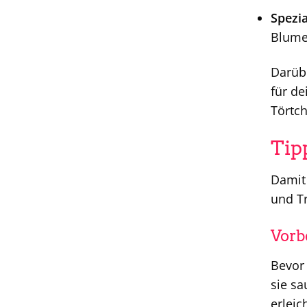
Spezi
Blume
Darübe
für de
Törtch
Tip
Damit 
und Tr
Vorbe
Bevor 
sie sa
erleic