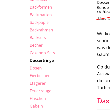
Desser
Backformen
Runde
Muffin
Backmatten
Tortenr
33,23
€
tlg)
Backpapier
Backrahmen
Willk
Backsets
schöne
Becher
was d
Cakepop-Sets
Gaume
Dessertringe
Ob du 
Dosen
Auswah
Eierbecher
die un
Etageren
Törtc
Feuerzeuge
Flaschen
Das
Gabeln