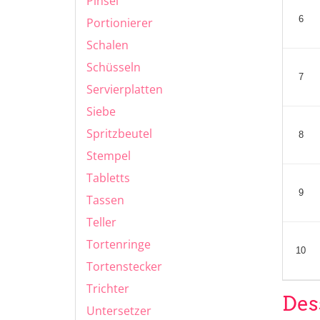
Pinsel
6
Portionierer
Schalen
Schüsseln
7
Servierplatten
Siebe
Spritzbeutel
8
Stempel
Tabletts
9
Tassen
Teller
Tortenringe
10
Tortenstecker
Trichter
Des
Untersetzer