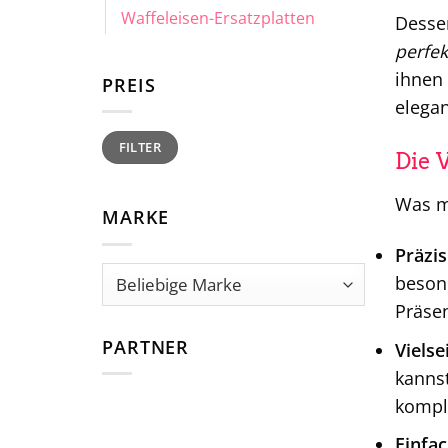
Waffeleisen-Ersatzplatten
Desser
perfe
ihnen 
PREIS
elegan
Min.
Max.
FILTER
Preis
Preis
Die 
Was ma
MARKE
Präzis
besond
Präsen
PARTNER
Vielsei
kannst
kompl
Einfa