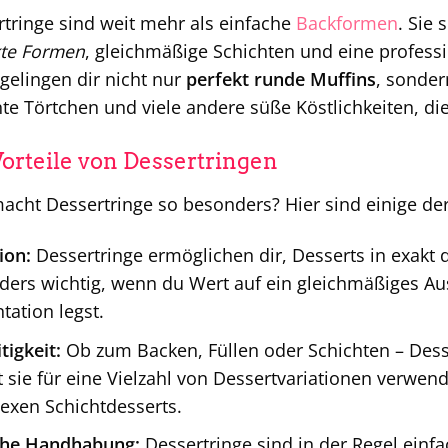
tringe sind weit mehr als einfache
Backformen
. Sie 
kte Formen
, gleichmäßige Schichten und eine professi
gelingen dir nicht nur
perfekt runde Muffins
, sonder
te Törtchen und viele andere süße Köstlichkeiten, di
Vorteile von Dessertringen
cht Dessertringe so besonders? Hier sind einige der 
ion:
Dessertringe ermöglichen dir, Desserts in exakt d
ers wichtig, wenn du Wert auf ein gleichmäßiges Au
tation legst.
tigkeit:
Ob zum Backen, Füllen oder Schichten – Desser
 sie für eine Vielzahl von Dessertvariationen verwend
exen Schichtdesserts.
che Handhabung:
Dessertringe sind in der Regel einf