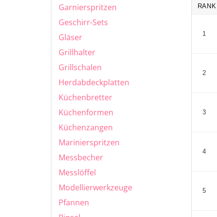
Garnierspritzen
RANK
Geschirr-Sets
1
Gläser
Grillhalter
Grillschalen
2
Herdabdeckplatten
Küchenbretter
Küchenformen
3
Küchenzangen
Marinierspritzen
4
Messbecher
Messlöffel
Modellierwerkzeuge
5
Pfannen