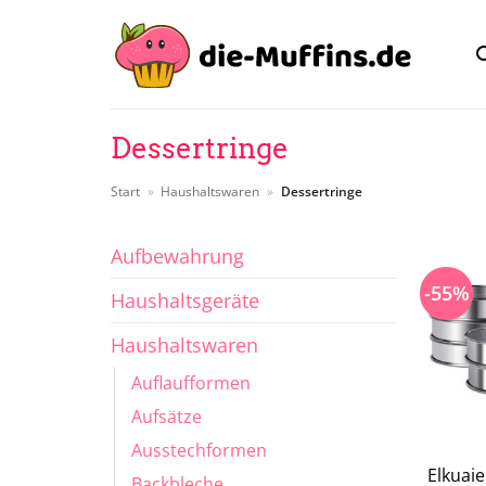
Zum
Inhalt
springen
Dessertringe
Start
»
Haushaltswaren
»
Dessertringe
Aufbewahrung
-55%
Haushaltsgeräte
Haushaltswaren
Auflaufformen
Aufsätze
Ausstechformen
Elkuaie
Backbleche