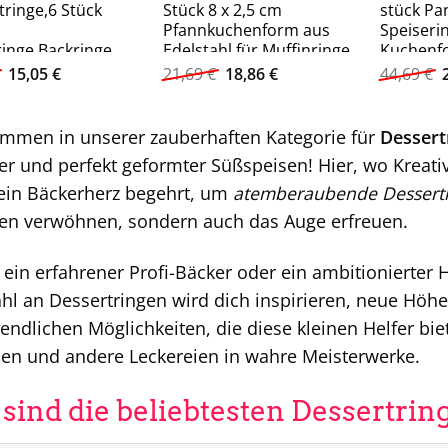
tringe,6 Stück
Stück 8 x 2,5 cm
stück Pa
Pfannkuchenform aus
Speiseri
ringe,Backringe
Edelstahl für Muffinringe,
Kuchenf
ing Backringe, (6
(6 tlg)
Ursprünglicher
Aktueller
Ursprünglicher
Aktueller
15,05
€
21,69
€
18,86
€
44,69
€
Preis
Preis
Preis
Preis
war:
ist:
war:
ist:
33,23 €
15,05 €.
21,69 €
18,86 €.
ommen in unserer zauberhaften Kategorie für
Dessert
r und perfekt geformter Süßspeisen! Hier, wo Kreativitä
ein Bäckerherz begehrt, um
atemberaubende Dessert
n verwöhnen, sondern auch das Auge erfreuen.
ein erfahrener Profi-Bäcker oder ein ambitionierter H
l an Dessertringen wird dich inspirieren, neue Höh
endlichen Möglichkeiten, die diese kleinen Helfer bi
hen und andere Leckereien in wahre Meisterwerke.
 sind die beliebtesten Dessertrin