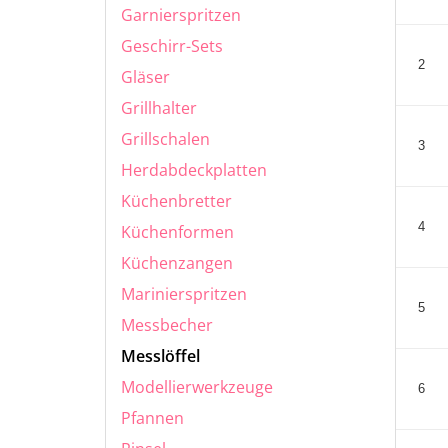
Garnierspritzen
Geschirr-Sets
2
Gläser
Grillhalter
Grillschalen
3
Herdabdeckplatten
Küchenbretter
4
Küchenformen
Küchenzangen
Marinierspritzen
5
Messbecher
Messlöffel
Modellierwerkzeuge
6
Pfannen