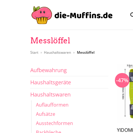
Zum
Inhalt
springen
Messlöffel
Start
»
Haushaltswaren
»
Messlöffel
Aufbewahrung
-47%
Haushaltsgeräte
Haushaltswaren
Auflaufformen
Aufsätze
Ausstechformen
YIDOMD
Backbleche