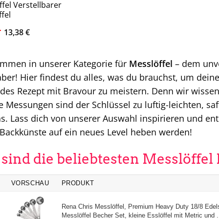
fel Verstellbarer
fel
Ursprünglicher
Aktueller
13,38
€
Preis
Preis
war:
ist:
25,33 €
13,38 €.
ommen in unserer Kategorie für
Messlöffel
– dem unve
ber! Hier findest du alles, was du brauchst, um dein
des Rezept mit Bravour zu meistern. Denn wir wissen: 
e Messungen sind der Schlüssel zu luftig-leichten, s
s. Lass dich von unserer Auswahl inspirieren und entd
 Backkünste auf ein neues Level heben werden!
 sind die beliebtesten Messlöffel
VORSCHAU
PRODUKT
Rena Chris Messlöffel, Premium Heavy Duty 18/8 Edels
Messlöffel Becher Set, kleine Esslöffel mit Metric und .