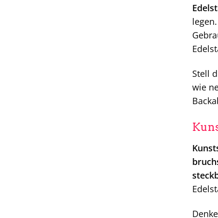
Edelst
legen.
Gebra
Edelst
Stell 
wie ne
Backa
Kuns
Kunsts
bruch
steck
Edelst
Denke 