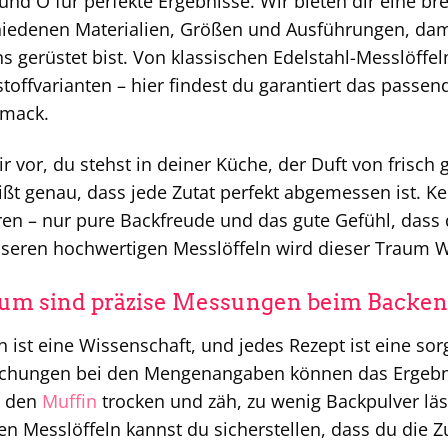
und O für perfekte Ergebnisse. Wir bieten dir eine bre
iedenen Materialien, Größen und Ausführungen, dami
s gerüstet bist. Von klassischen Edelstahl-Messlöffel
toffvarianten – hier findest du garantiert das passe
mack.
dir vor, du stehst in deiner Küche, der Duft von frisch
ßt genau, dass jede Zutat perfekt abgemessen ist. Ke
en – nur pure Backfreude und das gute Gefühl, dass 
seren hochwertigen Messlöffeln wird dieser Traum Wi
m sind präzise Messungen beim Backen 
 ist eine Wissenschaft, und jedes Rezept ist eine sorg
chungen bei den Mengenangaben können das Ergebnis 
 den
Muffin
trocken und zäh, zu wenig Backpulver läss
en Messlöffeln kannst du sicherstellen, dass du die Z