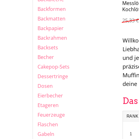
Messlöf
Backformen
Kochlöf
Backmatten
25,33
€
Backpapier
Backrahmen
Willk
Backsets
Liebha
Becher
und je
präzis
Cakepop-Sets
Muffin
Dessertringe
deine
Dosen
Eierbecher
Das
Etageren
Feuerzeuge
RANK
Flaschen
Gabeln
1