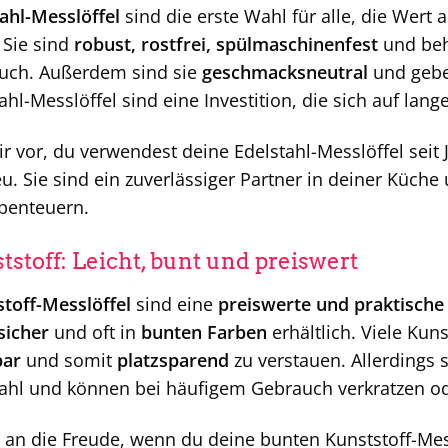
ahl-Messlöffel
sind die erste Wahl für alle, die Wert 
 Sie sind
robust, rostfrei, spülmaschinenfest
und beh
uch. Außerdem sind sie
geschmacksneutral
und geben
ahl-Messlöffel sind eine Investition, die sich auf lange
dir vor, du verwendest deine Edelstahl-Messlöffel se
u. Sie sind ein zuverlässiger Partner in deiner Küche 
benteuern.
tstoff: Leicht, bunt und preiswert
toff-Messlöffel
sind eine
preiswerte und praktische 
sicher
und oft in
bunten Farben
erhältlich. Viele Kun
bar
und somit
platzsparend
zu verstauen. Allerdings s
ahl und können bei häufigem Gebrauch verkratzen od
an die Freude, wenn du deine bunten Kunststoff-Mess