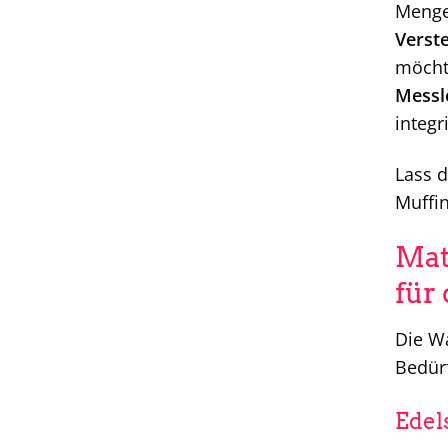
Menge
Verste
möchte
Messlö
integr
Lass d
Muffin
Mat
für
Die Wa
Bedürf
Edel