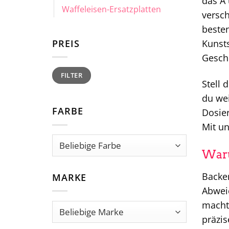
das A 
Waffeleisen-Ersatzplatten
versch
besten
PREIS
Kunsts
Gesch
Min.
Max.
FILTER
Preis
Preis
Stell 
du wei
FARBE
Dosier
Mit un
Waru
Backen
MARKE
Abwei
macht
präzis