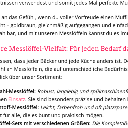
tnissen verwendest und somit jedes Mal perfekte Muf
an das Gefühl, wenn du voller Vorfreude einen Muffi
ht – goldbraun, gleichmäßig aufgegangen und einfac
hlbar, und mit unseren Messlöffeln kannst du es im
re Messlöffel-Vielfalt: Für jeden Bedarf d
ssen, dass jeder Bäcker und jede Küche anders ist. Des
l an Messlöffeln, die auf unterschiedliche Bedürfniss
ick über unser Sortiment:
ahl-Messlöffel:
Robust, langlebig und spülmaschinenf
chen
Einsatz
. Sie sind besonders präzise und behalten
toff-Messlöffel:
Leicht, farbenfroh und oft platzspar
t für alle, die es bunt und praktisch mögen.
öffel-Sets mit verschiedenen Größen:
Die Komplettlös