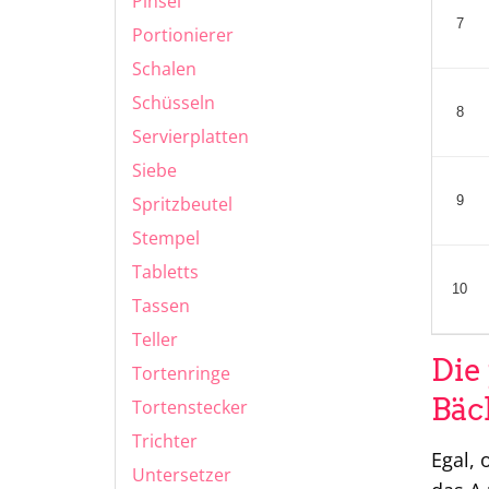
Pinsel
7
Portionierer
Schalen
Schüsseln
8
Servierplatten
Siebe
Spritzbeutel
9
Stempel
Tabletts
10
Tassen
Teller
Die
Tortenringe
Bäc
Tortenstecker
Trichter
Egal, 
Untersetzer