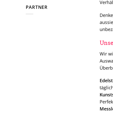
Verhäl
PARTNER
Denke 
aussie
unbeza
Unse
Wir wi
Auswah
Überbl
Edelst
tägli
Kunsts
Perfek
Messl