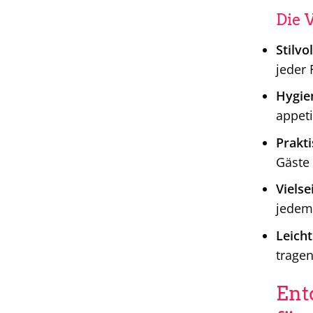
Die 
Stilvo
jeder 
Hygie
appeti
Prakti
Gäste 
Vielsei
jedem
Leicht
tragen
Ent