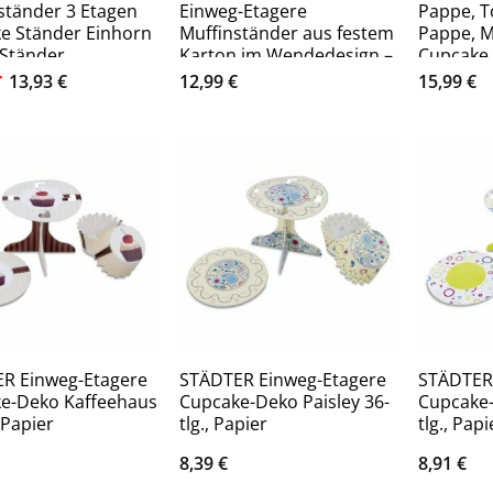
ständer 3 Etagen
Einweg-Etagere
Pappe, T
e Ständer Einhorn
Muffinständer aus festem
Pappe, M
 Ständer
Karton im Wendedesign –
Cupcake
Seite 1 grau, weiße
Ursprünglicher
Aktueller
13,93
€
12,99
€
15,99
€
Preis
Preis
war:
ist:
29,02 €
13,93 €.
R Einweg-Etagere
STÄDTER Einweg-Etagere
STÄDTER
e-Deko Kaffeehaus
Cupcake-Deko Paisley 36-
Cupcake-
, Papier
tlg., Papier
tlg., Papi
8,39
€
8,91
€