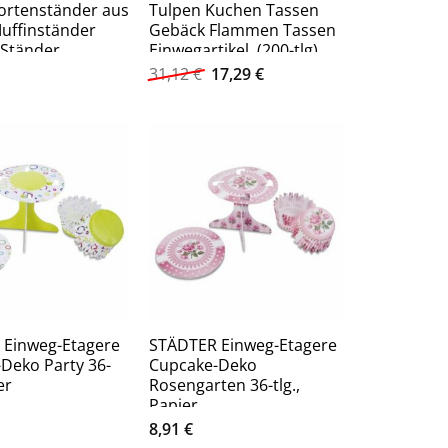
ortenständer aus
Tulpen Kuchen Tassen
uffinständer
Gebäck Flammen Tassen
 Ständer
Einwegartikel, (200-tlg),
Hochtemperatur-
Ursprünglicher
Aktueller
31,12
€
17,29
€
Preis
Preis
Brotpapierschale
war:
ist:
Bäckereibedarf
31,12 €
17,29 €.
 Einweg-Etagere
STÄDTER Einweg-Etagere
Deko Party 36-
Cupcake-Deko
er
Rosengarten 36-tlg.,
Papier
8,91
€