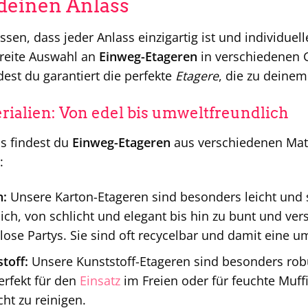
 deinen Anlass
ssen, dass jeder Anlass einzigartig ist und individuel
breite Auswahl an
Einweg-Etageren
in verschiedenen 
dest du garantiert die perfekte
Etagere
, die zu deinem
rialien: Von edel bis umweltfreundlich
s findest du
Einweg-Etageren
aus verschiedenen Mater
:
n:
Unsere Karton-Etageren sind besonders leicht und s
lich, von schlicht und elegant bis hin zu bunt und ver
ose Partys. Sie sind oft recycelbar und damit eine u
toff:
Unsere Kunststoff-Etageren sind besonders rob
erfekt für den
Einsatz
im Freien oder für feuchte Muffi
icht zu reinigen.