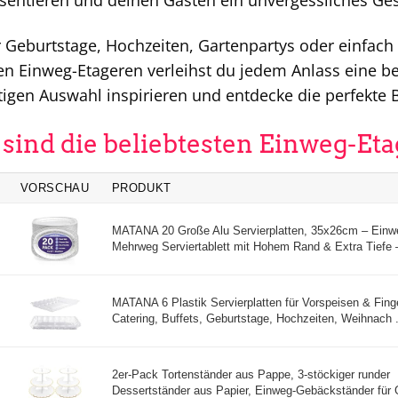
sentieren und deinen Gästen ein unvergessliches Ge
 Geburtstage, Hochzeiten, Gartenpartys oder einfach 
n Einweg-Etageren verleihst du jedem Anlass eine b
ltigen Auswahl inspirieren und entdecke die perfekte
 sind die beliebtesten Einweg-Et
VORSCHAU
PRODUKT
MATANA 20 Große Alu Servierplatten, 35x26cm – Einw
Mehrweg Serviertablett mit Hohem Rand & Extra Tiefe –
MATANA 6 Plastik Servierplatten für Vorspeisen & Finge
Catering, Buffets, Geburtstage, Hochzeiten, Weihnach .
2er-Pack Tortenständer aus Pappe, 3-stöckiger runder
Dessertständer aus Papier, Einweg-Gebäckständer für G