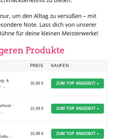
schmackserlebnis zu bieten.
nur, um den Alltag zu versüßen – mit
esondere Note. Lass dich von unserer
 Bühne für deine kleinen Meisterwerke!
ageren Produkte
PREIS
KAUFEN
eg- &
16,99 €
ZUM TOP ANGEBOT »
 ...
rfood -
15,99 €
ZUM TOP ANGEBOT »
..
10,98 €
ZUM TOP ANGEBOT »
ebu ...