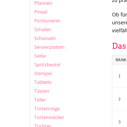
zu prä
Pfannen
Pinsel
Ob für
Portionierer
unsere
Schalen
vielfä
Schüsseln
Das
Servierplatten
Siebe
RANK
Spritzbeutel
Stempel
1
Tabletts
Tassen
Teller
2
Tortenringe
Tortenstecker
3
Trichter