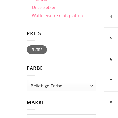
Untersetzer
Waffeleisen-Ersatzplatten
4
PREIS
5
Min.
Max.
FILTER
Preis
Preis
6
FARBE
7
MARKE
8