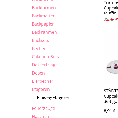
Torten
Backformen
Cupcak
Muffin
Backmatten
29,02
€
Backpapier
Backrahmen
Backsets
Becher
Cakepop-Sets
Dessertringe
Dosen
Eierbecher
Etageren
STÄDTE
Cupcak
Einweg-Etageren
36-tlg.
Feuerzeuge
8,91
€
Flaschen