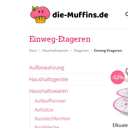
Zum
Inhalt
springen
Einweg-Etageren
Start
»
Haushaltswaren
»
Etageren
»
Einweg-Etageren
Aufbewahrung
-52%
Haushaltsgeräte
Haushaltswaren
Auflaufformen
Aufsätze
Ausstechformen
Elkuai
Backbleche