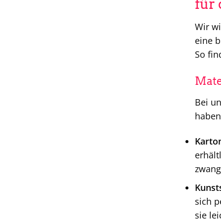
für
Wir wi
eine 
So fin
Mate
Bei un
haben
Karto
erhält
zwangl
Kunsts
sich p
sie le