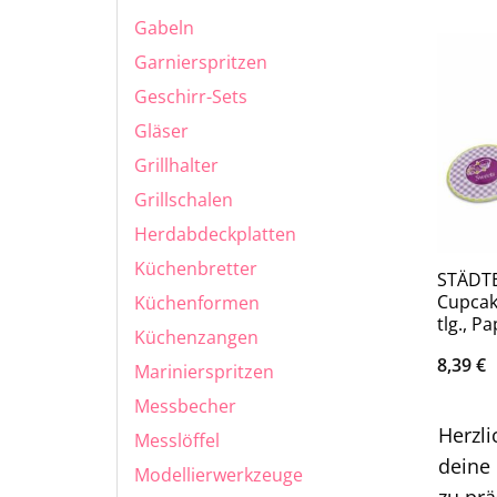
Gabeln
Garnierspritzen
Geschirr-Sets
Gläser
Grillhalter
Grillschalen
Herdabdeckplatten
Küchenbretter
STÄDTE
Cupcak
Küchenformen
tlg., Pa
Küchenzangen
8,39
€
Marinierspritzen
Messbecher
Herzli
Messlöffel
deine 
Modellierwerkzeuge