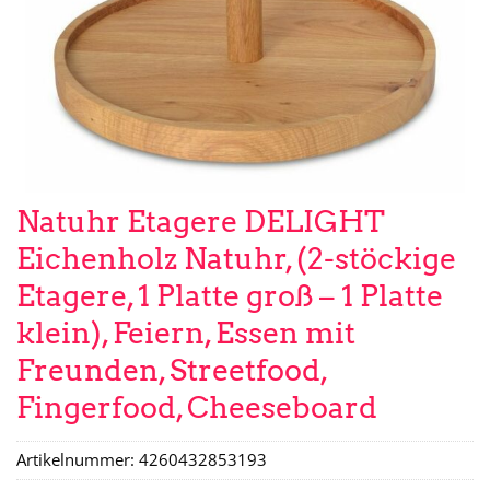
Natuhr Etagere DELIGHT
Eichenholz Natuhr, (2-stöckige
Etagere, 1 Platte groß – 1 Platte
klein), Feiern, Essen mit
Freunden, Streetfood,
Fingerfood, Cheeseboard
Artikelnummer:
4260432853193