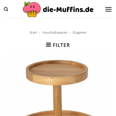
Zum
Inhalt
springen
Start
»
Haushaltswaren
»
Etageren
FILTER