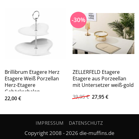
-30%
Brillibrum Etagere Herz
ZELLERFELD Etagere
Etagere Weiß Porzellan
Etagere aus Porzeellan
Herz-Etagere
mit Untersetzer weiß-gold
Gebäckschalen
Ursprünglicher
Aktueller
39,95
€
27,95
€
Telleretagere, Porzellan
22,00
€
Preis
Preis
war:
ist:
39,95 €
27,95 €.
IMPRESSUM
DATENSCHUTZ
Copyright 2008 - 2026 die-muffins.de