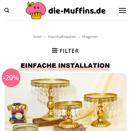
Zum
Inhalt
springen
Start
»
Haushaltswaren
»
Etageren
FILTER
-20%