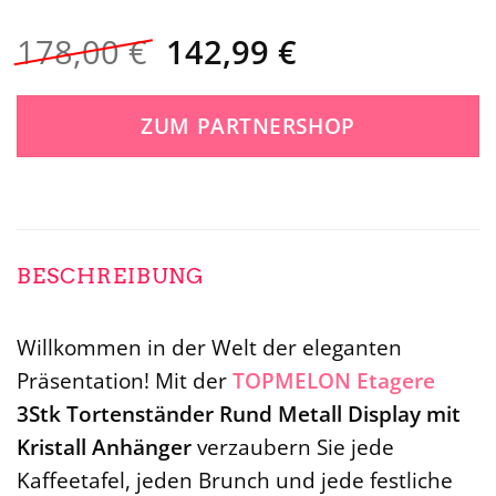
Ursprünglicher
Aktueller
178,00
€
142,99
€
Preis
Preis
war:
ist:
ZUM PARTNERSHOP
178,00 €
142,99 €.
BESCHREIBUNG
Willkommen in der Welt der eleganten
Präsentation! Mit der
TOPMELON
Etagere
3Stk Tortenständer Rund Metall Display mit
Kristall Anhänger
verzaubern Sie jede
Kaffeetafel, jeden Brunch und jede festliche