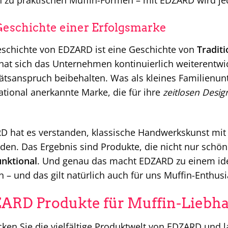
n zu praktischen Muffin-Formen – mit EDZARD wird je
Geschichte einer Erfolgsmarke
eschichte von EDZARD ist eine Geschichte von
Tradit
hat sich das Unternehmen kontinuierlich weiterentwi
ätsanspruch beibehalten. Was als kleines Familienun
ational anerkannte Marke, die für ihre
zeitlosen Desig
D hat es verstanden, klassische Handwerkskunst mit
den. Das Ergebnis sind Produkte, die nicht nur sch
unktional
. Und genau das macht EDZARD zu einem idea
 – und das gilt natürlich auch für uns Muffin-Enthusi
ARD Produkte für Muffin-Liebh
ken Sie die vielfältige Produktwelt von EDZARD und la