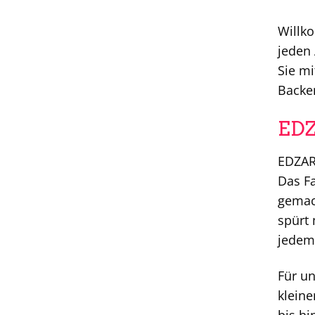
Willko
jeden 
Sie mi
Backen
EDZ
EDZAR
Das Fa
gemach
spürt 
jedem 
Für un
kleine