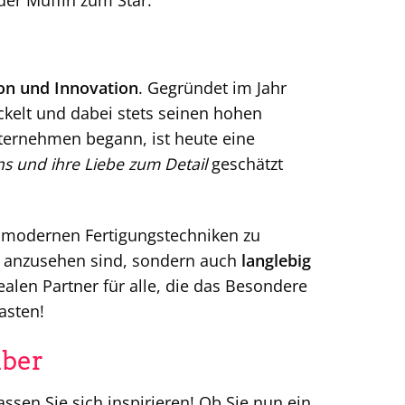
der Muffin zum Star.
ion und Innovation
. Gegründet im Jahr
ckelt und dabei stets seinen hohen
ternehmen begann, ist heute eine
ns und ihre Liebe zum Detail
geschätzt
 modernen Fertigungstechniken zu
ön anzusehen sind, sondern auch
langlebig
len Partner für alle, die das Besondere
asten!
aber
ssen Sie sich inspirieren! Ob Sie nun ein