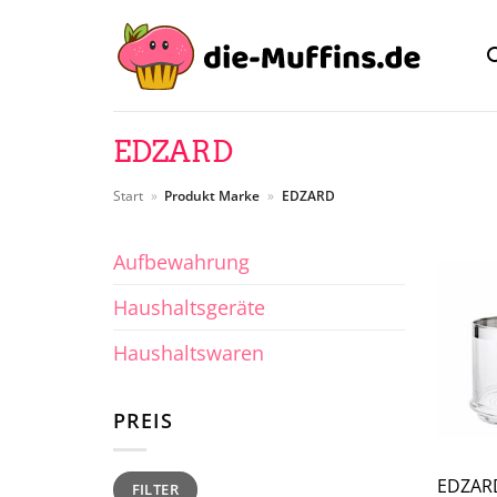
Zum
Inhalt
springen
EDZARD
Start
»
Produkt Marke
»
EDZARD
Aufbewahrung
Haushaltsgeräte
Haushaltswaren
PREIS
Min.
Max.
EDZARD
FILTER
Preis
Preis