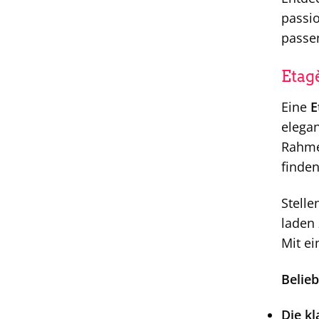
passio
passen
Etag
Eine
E
elegan
Rahmen
finden
Stelle
laden 
Mit ei
Belieb
Die kl