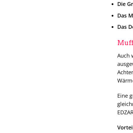
Die G
Das Ma
Das D
Muff
Auch 
ausge
Achten
Wärmev
Eine g
gleich
EDZAR
Vorte