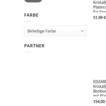
Kristal
Platinr
für Sn
FARBE
Servie
51,99
€
mit Hö
PARTNER
EDZARD
Kristall
Bonbon
mit Pla
Ø 19,5
154,00