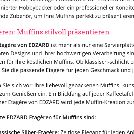
nierter Hobbybäcker oder ein professioneller Kondito
de Zubehör, um Ihre Muffins perfekt zu präsentiere
èren: Muffins stilvoll präsentieren
tagère von EDZARD
ist mehr als nur eine Servierplatte
ten Designs und ihrer hochwertigen Verarbeitung si
 für Ihre köstlichen Muffins. Ob klassisch-schlicht 
 Sie die passende Etagère für jeden Geschmack und j
n Sie sich vor: Ihre liebevoll gebackenen Muffins, kuns
zum Genießen ein. Ein Blickfang auf jeder Kaffeetafe
ner Etagère von EDZARD wird jede Muffin-Kreation zu
te EDZARD Etagèren für Muffins sind:
assische Silber-Etagère:
Zeitlose Eleganz für jeden An