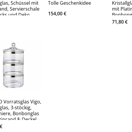
lglas, Schüssel mit
Tolle Geschenkidee
Kristallg
and, Servierschale
mit Plati
154,00
€
acks und Deko,
Bonbongl
rbox, Dekoschale
Glasdose
71,80
€
he 11 cm, Ø 19 cm
Aufbewa
Deko als
 Vorratsglas Vigo,
glas, 3-stöckig,
iere, Bonbonglas
tinrand & Deckel,
 cm
€