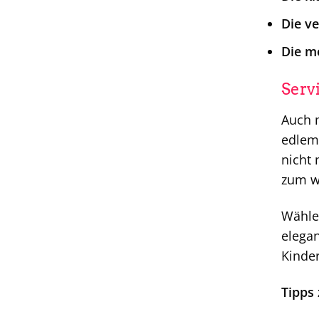
Die ve
Die m
Serv
Auch 
edlem 
nicht 
zum w
Wählen
elegan
Kinde
Tipps 