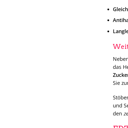
Gleic
Antih
Langle
Weit
Neben 
das H
Zucke
Sie zu
Stöber
und Se
den
z