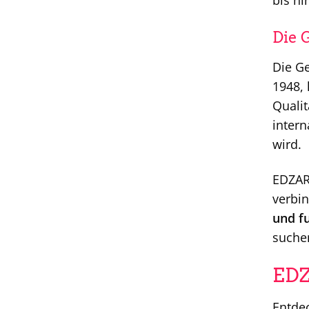
bis hi
Die 
Die G
1948, 
Qualit
intern
wird.
EDZAR
verbin
und f
suchen
EDZ
Entdec