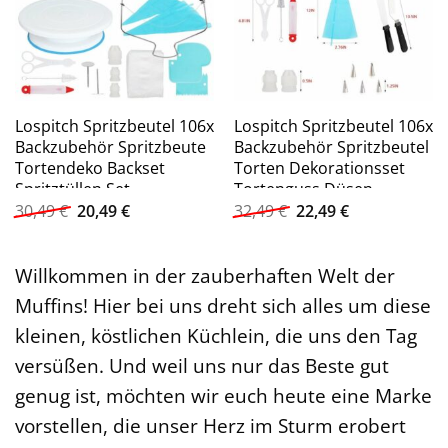
Lospitch Spritzbeutel 106x
Lospitch Spritzbeutel 106x
Backzubehör Spritzbeute
Backzubehör Spritzbeutel
Tortendeko Backset
Torten Dekorationsset
Spritztüllen Set
Tortenguss Düsen
Ursprünglicher
Aktueller
Ursprünglicher
Aktueller
30,49
€
20,49
€
32,49
€
22,49
€
Preis
Preis
Preis
Preis
war:
ist:
war:
ist:
30,49 €
20,49 €.
32,49 €
22,49 €.
Willkommen in der zauberhaften Welt der
Muffins! Hier bei uns dreht sich alles um diese
kleinen, köstlichen Küchlein, die uns den Tag
versüßen. Und weil uns nur das Beste gut
genug ist, möchten wir euch heute eine Marke
vorstellen, die unser Herz im Sturm erobert