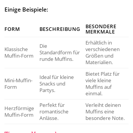
Einige Beispiele:
BESONDERE
FORM
BESCHREIBUNG
MERKMALE
Erhältlich in
Die
Klassische
verschiedenen
Standardform für
Muffin-Form
Größen und
runde Muffins.
Materialien.
Bietet Platz für
Ideal für kleine
Mini-Muffin-
viele kleine
Snacks und
Form
Muffins auf
Partys.
einmal.
Perfekt für
Verleiht deinen
Herzförmige
romantische
Muffins eine
Muffin-Form
Anlässe.
besondere Note.