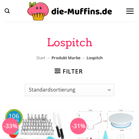
Zum
Inhalt
springen
Lospitch
Start
»
Produkt Marke
»
Lospitch
FILTER
-33%
-31%