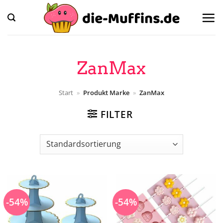
Zum
Inhalt
springen
ZanMax
Start
»
Produkt Marke
»
ZanMax
FILTER
-54%
-54%