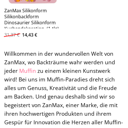
ZanMax Silikonform
Silikonbackform
Dinosaurier Silikonform
Kuchendekoration, (1-tlg)
Ursprünglicher
Aktueller
31,37
€
14,43
€
Preis
Preis
war:
ist:
31,37 €
14,43 €.
Willkommen in der wundervollen Welt von
ZanMax, wo Backträume wahr werden und
jeder
Muffin
zu einem kleinen Kunstwerk
wird! Bei uns im Muffin-Paradies dreht sich
alles um Genuss, Kreativität und die Freude
am Backen. Und genau deshalb sind wir so
begeistert von ZanMax, einer Marke, die mit
ihren hochwertigen Produkten und ihrem
Gespür für Innovation die Herzen aller Muffin-