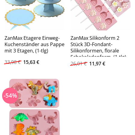
ZanMax Etagere Einweg-
ZanMax Silikonform 2
Kuchenständer aus Pappe
Stück 3D-Fondant-
mit 3 Etagen, (1-tlg)
Silikonformen, florale
Schokoladenform, (1-tlg)
Ursprünglicher
Aktueller
33,98
€
15,63
€
Ursprünglicher
Aktueller
26,01
€
11,97
€
Preis
Preis
Preis
Preis
war:
ist:
war:
ist:
33,98 €
15,63 €.
26,01 €
11,97 €.
-54%