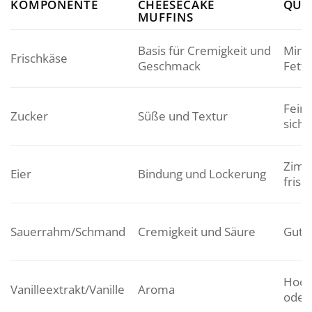
KOMPONENTE
CHEESECAKE
QUA
MUFFINS
Basis für Cremigkeit und
Mind
Frischkäse
Geschmack
Fettg
Feine
Zucker
Süße und Textur
sich
Zimm
Eier
Bindung und Lockerung
frisc
Sauerrahm/Schmand
Cremigkeit und Säure
Gute 
Hoch
Vanilleextrakt/Vanille
Aroma
oder 