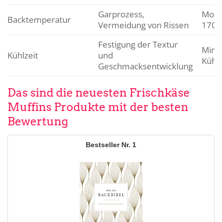
Garprozess,
Mode
Backtemperatur
Vermeidung von Rissen
170°
Festigung der Textur
Mini
Kühlzeit
und
Kühl
Geschmacksentwicklung
Das sind die neuesten Frischkäse
Muffins Produkte mit der besten
Bewertung
1