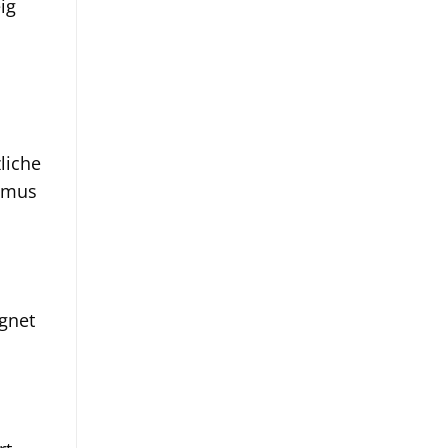
ig
liche
elmus
ignet