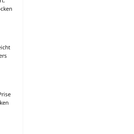
rt.
ocken
icht
ers
Prise
cken