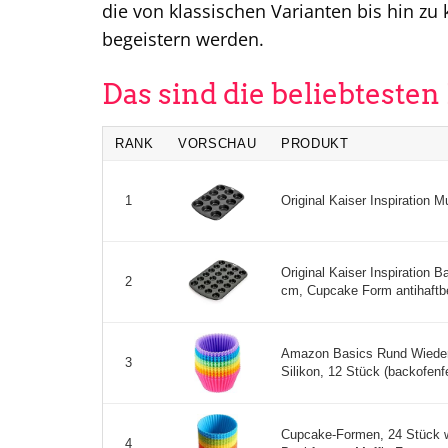
die von klassischen Varianten bis hin 
begeistern werden.
Das sind die beliebteste
RANK
VORSCHAU
PRODUKT
Original Kaiser Inspiration M
1
Original Kaiser Inspiration B
2
cm, Cupcake Form antihaftbes
Amazon Basics Rund Wiede
3
Silikon, 12 Stück (backofenfe
Cupcake-Formen, 24 Stück w
4