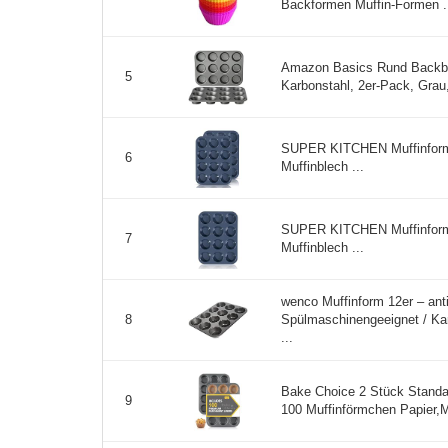
Backformen Muffin-Formen .
Amazon Basics Rund Backblec
5
Karbonstahl, 2er-Pack, Grau,
SUPER KITCHEN Muffinform S
6
Muffinblech ...
SUPER KITCHEN Muffinform S
7
Muffinblech ...
wenco Muffinform 12er – ant
Spülmaschinengeeignet / Kar
8
...
Bake Choice 2 Stück Standar
9
100 Muffinförmchen Papier,M