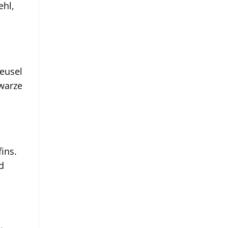
ehl,
eusel
hwarze
ins.
d