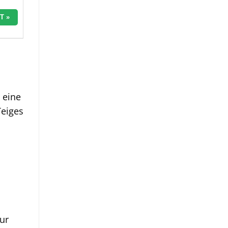
T »
 eine
Teiges
ur