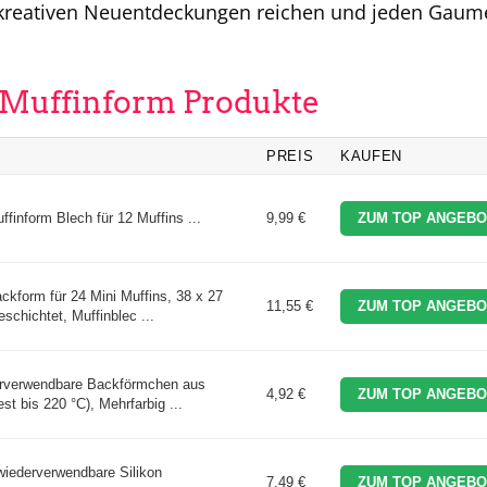
zu kreativen Neuentdeckungen reichen und jeden Gau
n Muffinform Produkte
PREIS
KAUFEN
uffinform Blech für 12 Muffins ...
9,99 €
ZUM TOP ANGEBO
ackform für 24 Mini Muffins, 38 x 27
11,55 €
ZUM TOP ANGEBO
chichtet, Muffinblec ...
rverwendbare Backförmchen aus
4,92 €
ZUM TOP ANGEBO
st bis 220 °C), Mehrfarbig ...
iederverwendbare Silikon
7,49 €
ZUM TOP ANGEBO