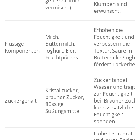
getrennt, kurz
Klumpen sind
vermischt)
erwünscht.
Erhöhen die
Milch,
Feuchtigkeit und
Flüssige
Buttermilch,
verbessern die
Komponenten
Joghurt, Eier,
Textur. Säure in
Fruchtpürees
Buttermilch/Joghur
fördert Lockerheit.
Zucker bindet
Wasser und trägt
Kristallzucker,
zur Feuchtigkeit
brauner Zucker,
Zuckergehalt
bei. Brauner Zucke
flüssige
kann zusätzliche
Süßungsmittel
Feuchtigkeit
spenden.
Hohe Temperatur