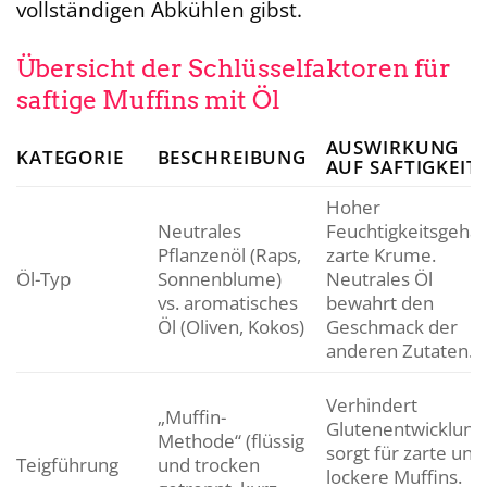
vollständigen Abkühlen gibst.
Übersicht der Schlüsselfaktoren für
saftige Muffins mit Öl
AUSWIRKUNG
KATEGORIE
BESCHREIBUNG
AUF SAFTIGKEIT
Hoher
Neutrales
Feuchtigkeitsgehalt
Pflanzenöl (Raps,
zarte Krume.
Öl-Typ
Sonnenblume)
Neutrales Öl
vs. aromatisches
bewahrt den
Öl (Oliven, Kokos)
Geschmack der
anderen Zutaten.
Verhindert
„Muffin-
Glutenentwicklung
Methode“ (flüssig
sorgt für zarte und
Teigführung
und trocken
lockere Muffins.