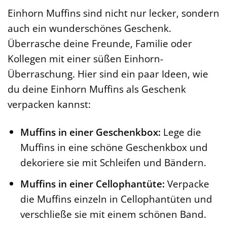
Einhorn Muffins sind nicht nur lecker, sondern
auch ein wunderschönes Geschenk.
Überrasche deine Freunde, Familie oder
Kollegen mit einer süßen Einhorn-
Überraschung. Hier sind ein paar Ideen, wie
du deine Einhorn Muffins als Geschenk
verpacken kannst:
Muffins in einer Geschenkbox:
Lege die
Muffins in eine schöne Geschenkbox und
dekoriere sie mit Schleifen und Bändern.
Muffins in einer Cellophantüte:
Verpacke
die Muffins einzeln in Cellophantüten und
verschließe sie mit einem schönen Band.