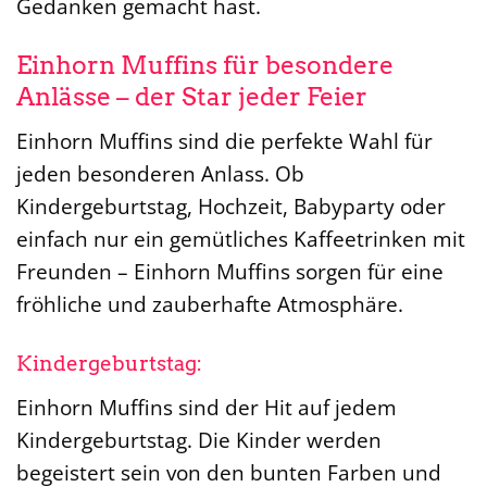
Gedanken gemacht hast.
Einhorn Muffins für besondere
Anlässe – der Star jeder Feier
Einhorn Muffins sind die perfekte Wahl für
jeden besonderen Anlass. Ob
Kindergeburtstag, Hochzeit, Babyparty oder
einfach nur ein gemütliches Kaffeetrinken mit
Freunden – Einhorn Muffins sorgen für eine
fröhliche und zauberhafte Atmosphäre.
Kindergeburtstag:
Einhorn Muffins sind der Hit auf jedem
Kindergeburtstag. Die Kinder werden
begeistert sein von den bunten Farben und