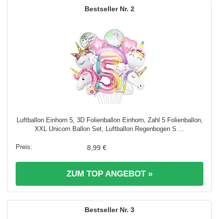
2
Luftballon Einhorn 5, 3D Folienballon Einhorn, Zahl 5 Folienballon,
XXL Unicorn Ballon Set, Luftballon Regenbogen S ...
8,99 €
ZUM TOP ANGEBOT »
3