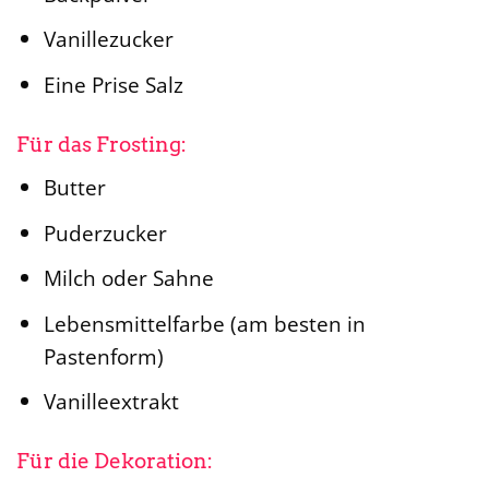
Vanillezucker
Eine Prise Salz
Für das Frosting:
Butter
Puderzucker
Milch oder Sahne
Lebensmittelfarbe (am besten in
Pastenform)
Vanilleextrakt
Für die Dekoration: