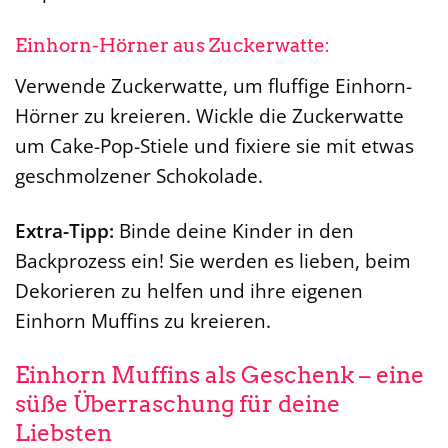
Einhorn-Hörner aus Zuckerwatte:
Verwende Zuckerwatte, um fluffige Einhorn-
Hörner zu kreieren. Wickle die Zuckerwatte
um Cake-Pop-Stiele und fixiere sie mit etwas
geschmolzener Schokolade.
Extra-Tipp:
Binde deine Kinder in den
Backprozess ein! Sie werden es lieben, beim
Dekorieren zu helfen und ihre eigenen
Einhorn Muffins zu kreieren.
Einhorn Muffins als Geschenk – eine
süße Überraschung für deine
Liebsten