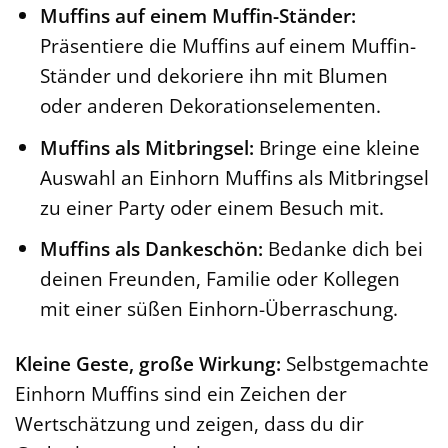
Muffins auf einem Muffin-Ständer:
Präsentiere die Muffins auf einem Muffin-
Ständer und dekoriere ihn mit Blumen
oder anderen Dekorationselementen.
Muffins als Mitbringsel:
Bringe eine kleine
Auswahl an Einhorn Muffins als Mitbringsel
zu einer Party oder einem Besuch mit.
Muffins als Dankeschön:
Bedanke dich bei
deinen Freunden, Familie oder Kollegen
mit einer süßen Einhorn-Überraschung.
Kleine Geste, große Wirkung:
Selbstgemachte
Einhorn Muffins sind ein Zeichen der
Wertschätzung und zeigen, dass du dir