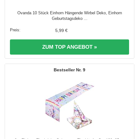
Ovanda 10 Stück Einhorn Hängende Wirbel Deko, Einhorn
Geburtstagsdeko ...
5,99 €
ZUM TOP ANGEBOT »
9