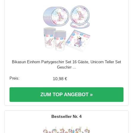
Bikasun Einhorn Partygeschirr Set 16 Gäste, Unicorn Teller Set
Geschirr ...
10,98 €
ZUM TOP ANGEBOT »
4