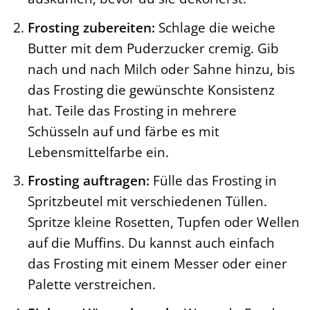
Frosting zubereiten:
Schlage die weiche
Butter mit dem Puderzucker cremig. Gib
nach und nach Milch oder Sahne hinzu, bis
das Frosting die gewünschte Konsistenz
hat. Teile das Frosting in mehrere
Schüsseln auf und färbe es mit
Lebensmittelfarbe ein.
Frosting auftragen:
Fülle das Frosting in
Spritzbeutel mit verschiedenen Tüllen.
Spritze kleine Rosetten, Tupfen oder Wellen
auf die Muffins. Du kannst auch einfach
das Frosting mit einem Messer oder einer
Palette verstreichen.