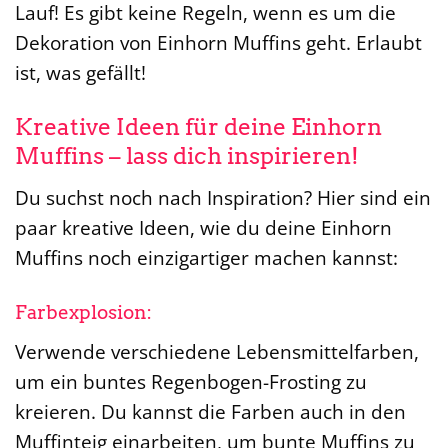
Lauf! Es gibt keine Regeln, wenn es um die
Dekoration von Einhorn Muffins geht. Erlaubt
ist, was gefällt!
Kreative Ideen für deine Einhorn
Muffins – lass dich inspirieren!
Du suchst noch nach Inspiration? Hier sind ein
paar kreative Ideen, wie du deine Einhorn
Muffins noch einzigartiger machen kannst:
Farbexplosion:
Verwende verschiedene Lebensmittelfarben,
um ein buntes Regenbogen-Frosting zu
kreieren. Du kannst die Farben auch in den
Muffinteig einarbeiten, um bunte Muffins zu