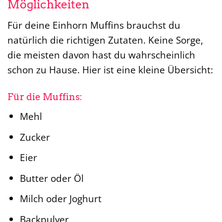
Möglichkeiten
Für deine Einhorn Muffins brauchst du
natürlich die richtigen Zutaten. Keine Sorge,
die meisten davon hast du wahrscheinlich
schon zu Hause. Hier ist eine kleine Übersicht:
Für die Muffins:
Mehl
Zucker
Eier
Butter oder Öl
Milch oder Joghurt
Backpulver