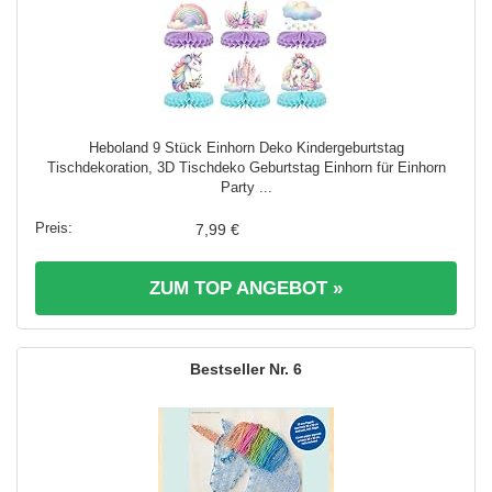
Heboland 9 Stück Einhorn Deko Kindergeburtstag
Tischdekoration, 3D Tischdeko Geburtstag Einhorn für Einhorn
Party ...
7,99 €
ZUM TOP ANGEBOT »
6