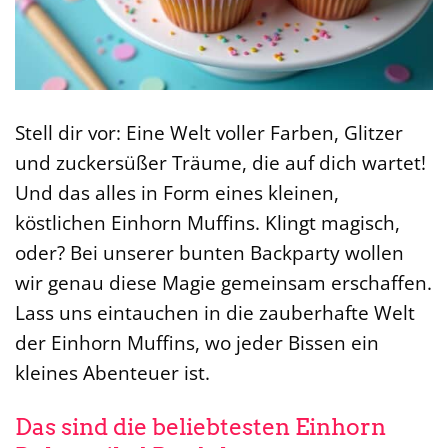
Stell dir vor: Eine Welt voller Farben, Glitzer
und zuckersüßer Träume, die auf dich wartet!
Und das alles in Form eines kleinen,
köstlichen Einhorn Muffins. Klingt magisch,
oder? Bei unserer bunten Backparty wollen
wir genau diese Magie gemeinsam erschaffen.
Lass uns eintauchen in die zauberhafte Welt
der Einhorn Muffins, wo jeder Bissen ein
kleines Abenteuer ist.
Das sind die beliebtesten Einhorn