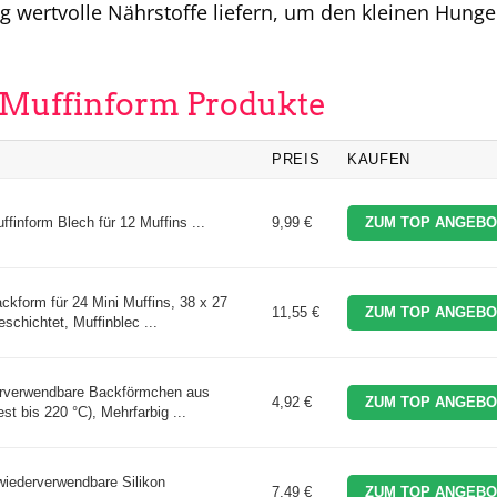
g wertvolle Nährstoffe liefern, um den kleinen Hunge
n Muffinform Produkte
PREIS
KAUFEN
uffinform Blech für 12 Muffins ...
9,99 €
ZUM TOP ANGEBO
ackform für 24 Mini Muffins, 38 x 27
11,55 €
ZUM TOP ANGEBO
chichtet, Muffinblec ...
rverwendbare Backförmchen aus
4,92 €
ZUM TOP ANGEBO
st bis 220 °C), Mehrfarbig ...
iederverwendbare Silikon
7,49 €
ZUM TOP ANGEBO