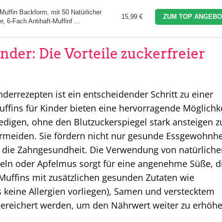
uffin Backform, mit 50 Natürlicher
15,99 €
ZUM TOP ANGEBO
 6-Fach Antihaft-Muffinf ...
der: Die Vorteile zuckerfreier
nderrezepten ist ein entscheidender Schritt zu einer
fins für Kinder bieten eine hervorragende Möglichke
edigen, ohne den Blutzuckerspiegel stark ansteigen z
ermeiden. Sie fördern nicht nur gesunde Essgewohnhe
h die Zahngesundheit. Die Verwendung von natürlich
eln oder Apfelmus sorgt für eine angenehme Süße, d
 Muffins mit zusätzlichen gesunden Zutaten wie
s keine Allergien vorliegen), Samen und verstecktem
gereichert werden, um den Nährwert weiter zu erhöhe