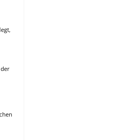
egt,
 der
mchen