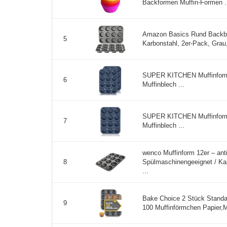
Backformen Muffin-Formen .
Amazon Basics Rund Backblec
5
Karbonstahl, 2er-Pack, Grau,
SUPER KITCHEN Muffinform S
6
Muffinblech ...
SUPER KITCHEN Muffinform S
7
Muffinblech ...
wenco Muffinform 12er – ant
Spülmaschinengeeignet / Kar
8
...
Bake Choice 2 Stück Standar
9
100 Muffinförmchen Papier,M