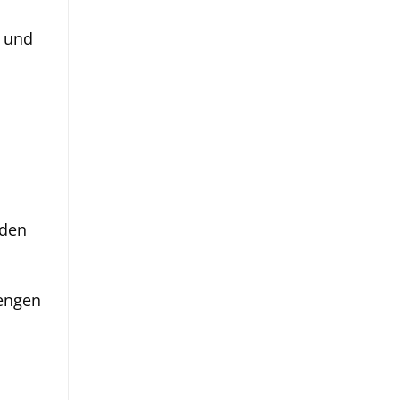
z und
 den
Mengen