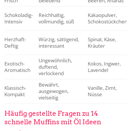
Frisch
belebend
Beeren, Ananas
Schokoladig-
Reichhaltig,
Kakaopulver,
Intensiv
vollmundig, süß
Schokostückchen
Herzhaft-
Würzig, sättigend,
Spinat, Käse,
Deftig
interessant
Kräuter
Ungewöhnlich,
Exotisch-
Kokos, Ingwer,
duftend,
Aromatisch
Lavendel
verlockend
Bewährt,
Klassisch-
Vanille, Zimt,
ausgewogen,
Kompakt
Nüsse
vielseitig
Häufig gestellte Fragen zu 14
schnelle Muffins mit Öl Ideen