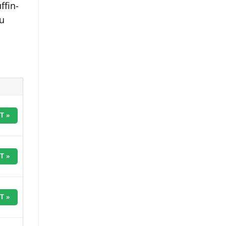
ffin-
zu
T »
T »
T »