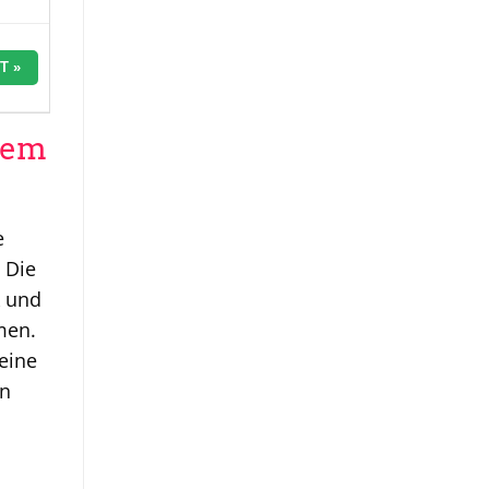
T »
 dem
e
 Die
k und
men.
eine
on