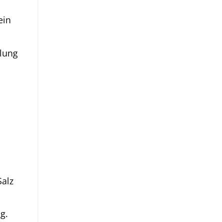
ein
lung
alz
g.