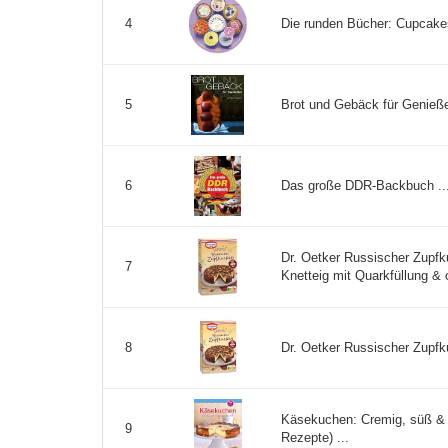
Die runden Bücher: Cupcakes
4
Brot und Gebäck für Genieße
5
Das große DDR-Backbuch ..
6
Dr. Oetker Russischer Zupf
7
Knetteig mit Quarkfüllung & o
Dr. Oetker Russischer Zupfk
8
Käsekuchen: Cremig, süß & 
9
Rezepte) ...