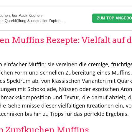
kuchen, 6er Pack Kuchen-
ZUM TOP ANGEBO
t Quarkfüllung & origineller Zupfen ...
en Muffins Rezepte: Vielfalt auf
 einfacher Muffin; sie vereinen die cremige, fruchtig
ichen Form und schnellen Zubereitung eines Muffins.
ites Spektrum ab, von klassischen Varianten mit Quar
ckungen mit Schokolade, Nüssen oder exotischen Aro
schmackskomposition und Textur, die darauf abzielt, d
die Geheimnisse dieser vielfältigen Kreationen ein, v
chniken bis hin zu Tipps für das perfekte Ergebnis.
en Zupfkuchen Muffins