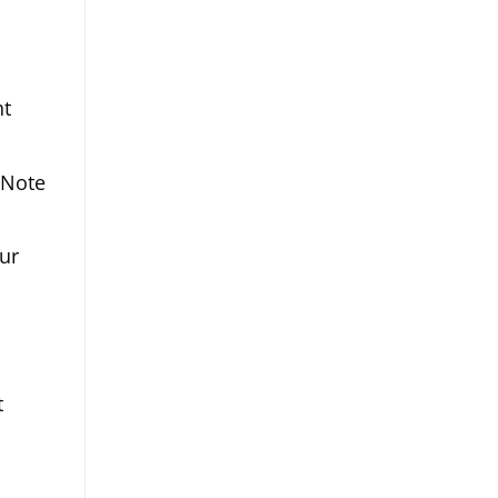
ht
 Note
ur
t