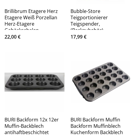
Brillibrum Etagere Herz
Bubble-Store
Etagere Weiß Porzellan
Teigportionierer
Herz-Etagere
Teigspender,
Gebäckschalen
(Backzubehör),
Telleretagere, Porzellan
Teigportionierer
22,00
€
17,99
€
BURI Backform 12x 12er
BURI Backform Muffin
Muffin-Backblech
Backform Muffinblech
antihaftbeschichtet
Kuchenform Backblech