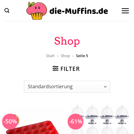
Zum
Inhalt
springen
Shop
Start
»
Shop
»
Seite 5
FILTER
-50%
-61%