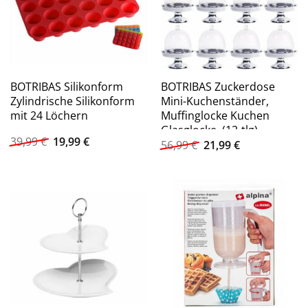
BOTRIBAS Silikonform
BOTRIBAS Zuckerdose
Zylindrische Silikonform
Mini-Kuchenständer,
mit 24 Löchern
Muffinglocke Kuchen
Glasglocke, (12-tlg)
Ursprünglicher
Aktueller
39,99
€
19,99
€
Ursprünglicher
Aktueller
56,99
€
21,99
€
Preis
Preis
Preis
Preis
war:
ist:
war:
ist:
39,99 €
19,99 €.
56,99 €
21,99 €.