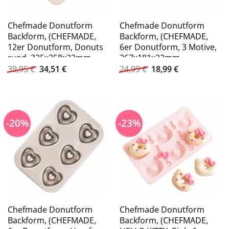
Chefmade Donutform
Chefmade Donutform
Backform, (CHEFMADE,
Backform, (CHEFMADE,
12er Donutform, Donuts
6er Donutform, 3 Motive,
rund, 325x258x22mm,
267x181x22mm,
Ursprünglicher
Aktueller
Ursprünglicher
Aktueller
Champagnergold,
Champagnergold,
39,95
€
34,51
€
24,99
€
18,99
€
Preis
Preis
Preis
Preis
antihaft- &
antihaft- &
war:
ist:
war:
ist:
silikonbeschichtet,
silikonbeschichtet,
39,95 €
34,51 €.
24,99 €
18,99 €.
Donutblech,
Donutblech,
Donutbackform,
Donutbackform,
-20%
-23%
Karbonstahl 1-tlg),
Motivbackform,
Donutform 12 Donuts –
Karbonstahl 1-tlg),
Backform
Donutform 6 Donuts –
Silikonbeschichtet
Backform
Silikonbeschichtet
Chefmade Donutform
Chefmade Donutform
Backform, (CHEFMADE,
Backform, (CHEFMADE,