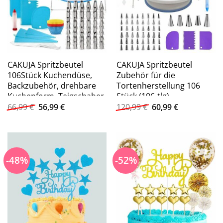
CAKUJA Spritzbeutel
CAKUJA Spritzbeutel
106Stück Kuchendüse,
Zubehör für die
Backzubehör, drehbare
Tortenherstellung 106
Kuchenform, Teigschaber
Stück (106-tlg)
Ursprünglicher
Aktueller
Ursprünglicher
Aktueller
(106-tlg) Einrahmungstüte
66,99
€
56,99
€
120,99
€
60,99
€
Preis
Preis
Preis
Preis
/ Tortenausstecher / für
war:
ist:
war:
ist:
Torten, Kekse, Cupcakes
66,99 €
56,99 €.
120,99 €
60,99 €.
-48%
-52%