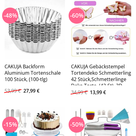
-48%
-60%
CAKUJA Backform
CAKUJA Gebäckstempel
Aluminium Tortenschale
Tortendeko Schmetterling
100 Stück, (100-tlg)
42 Stück,Schmetterlinge
Deko Torte, (42-St), 3D
Ursprünglicher
Aktueller
53,99
€
27,99
€
Ursprünglicher
Aktueller
Tortendeko Für
34,99
€
13,99
€
Preis
Preis
Preis
Preis
Geburtstag, Hochzeit,
war:
ist:
war:
ist:
Babyparty
53,99 €
27,99 €.
34,99 €
13,99 €.
-15%
-50%