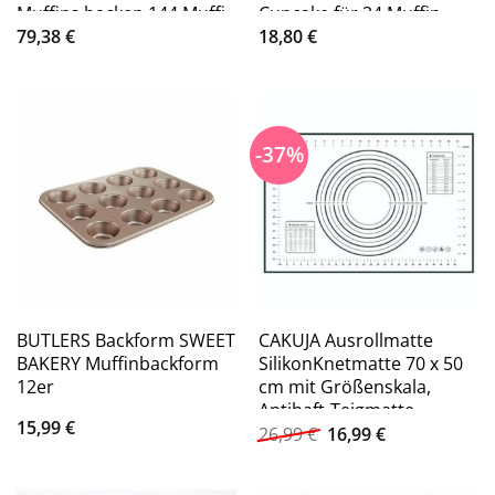
Muffins backen 144 Muffi,
Cupcake für 24 Muffin,
(12-tlg)
(24-tlg)
79,38
€
18,80
€
-37%
BUTLERS Backform SWEET
CAKUJA Ausrollmatte
BAKERY Muffinbackform
SilikonKnetmatte 70 x 50
12er
cm mit Größenskala,
Antihaft-Teigmatte
15,99
€
Ursprünglicher
Aktueller
Rollmatte für Teig, Pizza,
26,99
€
16,99
€
Preis
Preis
Gebäck, Brot
war:
ist:
26,99 €
16,99 €.