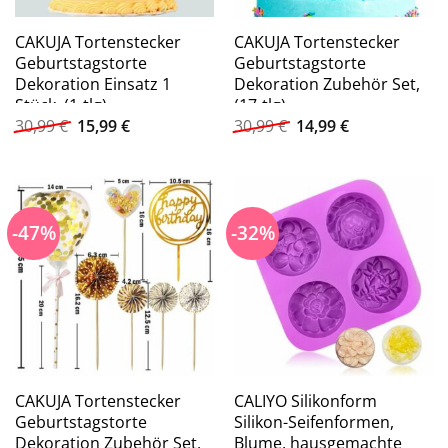
CAKUJA Tortenstecker
CAKUJA Tortenstecker
Geburtstagstorte
Geburtstagstorte
Dekoration Einsatz 1
Dekoration Zubehör Set,
Stück, (1-tlg)
(17-tlg)
Ursprünglicher
Aktueller
Ursprünglicher
Aktueller
30,99
€
15,99
€
30,99
€
14,99
€
Preis
Preis
Preis
Preis
war:
ist:
war:
ist:
30,99 €
15,99 €.
30,99 €
14,99 €.
-47%
-32%
CAKUJA Tortenstecker
CALIYO Silikonform
Geburtstagstorte
Silikon-Seifenformen,
Dekoration Zubehör Set,
Blume, hausgemachte