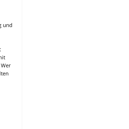
g und
t
mit
. Wer
lten