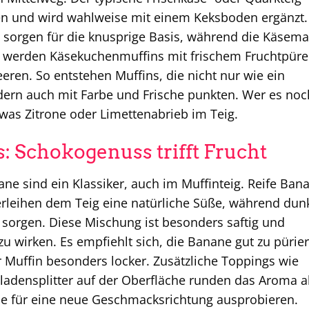
en und wird wahlweise mit einem Keksboden ergänzt.
e sorgen für die knusprige Basis, während die Käsem
rt werden Käsekuchenmuffins mit frischem Fruchtpüre
ren. So entstehen Muffins, die nicht nur wie ein
ern auch mit Farbe und Frische punkten. Wer es noc
was Zitrone oder Limettenabrieb im Teig.
 Schokogenuss trifft Frucht
e sind ein Klassiker, auch im Muffinteig. Reife Ban
verleihen dem Teig eine natürliche Süße, während dun
sorgen. Diese Mischung ist besonders saftig und
 wirken. Es empfiehlt sich, die Banane gut zu pürie
r Muffin besonders locker. Zusätzliche Toppings wie
ladensplitter auf der Oberfläche runden das Aroma a
e für eine neue Geschmacksrichtung ausprobieren.