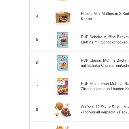
Hellma Mini Muffins in 3 Sor
4
Karton ...
RUF Schoko-Muffins Backmi
5
Muffins mit Schockoflocken, 
RUF Classic Muffins Backmi
6
mit Schoko-Chunks, einfache 
RUF Mini-Lemon-Muffins, Bac
7
Zitronenglasur und bunten Konf
Ou Yes! 12 Stk. x 51 g – Mix
8
- Individuell verpackt - Pac