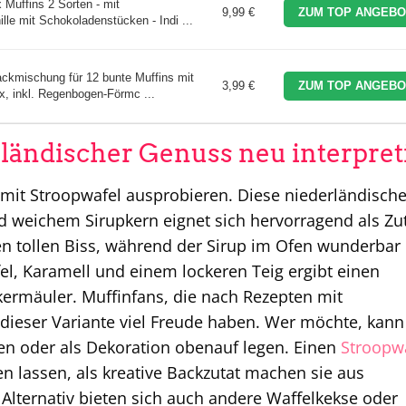
 Muffins 2 Sorten - mit
9,99 €
ZUM TOP ANGEBO
le mit Schokoladenstücken - Indi ...
kmischung für 12 bunte Muffins mit
3,99 €
ZUM TOP ANGEBO
x, inkl. Regenbogen-Förmc ...
ländischer Genuss neu interpret
 mit Stroopwafel ausprobieren. Diese niederländisch
d weichem Sirupkern eignet sich hervorragend als Zut
nen tollen Biss, während der Sirup im Ofen wunderbar
el, Karamell und einem lockeren Teig ergibt einen
ermäuler. Muffinfans, die nach Rezepten mit
 dieser Variante viel Freude haben. Wer möchte, kann
ben oder als Dekoration obenauf legen. Einen
Stroopw
en lassen, als kreative Backzutat machen sie aus
. Alternativ bieten sich auch andere Waffelkekse oder