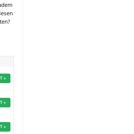
zudem
iesen
ten?
T »
T »
T »