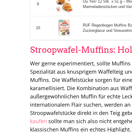
Ou Yes! 12 Stk. x 51 g – Mix
9
Marmeladenstücken und Vanil
RUF Regenbogen Muffins Bac
10
Zuckerglasur und Streuselmi
Stroopwafel-Muffins: Hol
Wer gerne experimentiert, sollte Muffins
Spezialität aus knusprigem Waffelteig un
Muffins. Die Waffelstücke sorgen für ei
karamellisiert. Die Kombination aus Waff
außergewöhnlichen Muffin für echte Leck
internationalem Flair suchen, werden an
Stroopwafelstücke direkt in den Teig ge
kaufen
sollte man sich also nicht entgeh
klassischen Muffins ein echtes Highlight