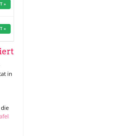
T »
T »
iert
e
at in
 die
afel