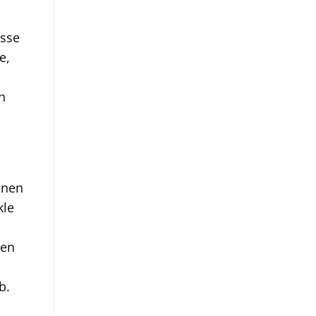
asse
e,
h
anen
kle
ren
b.