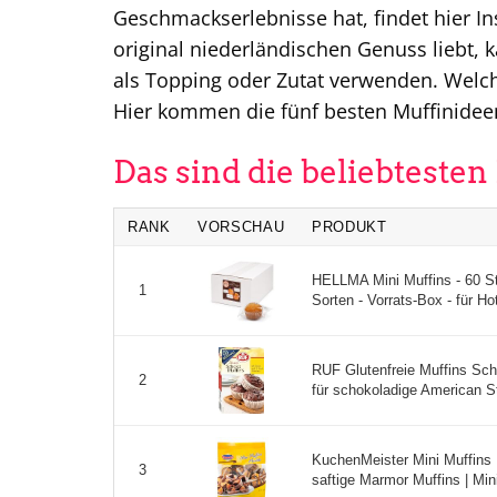
Geschmackserlebnisse hat, findet hier I
original niederländischen Genuss liebt, 
als Topping oder Zutat verwenden. Welc
Hier kommen die fünf besten Muffinideen
Das sind die beliebteste
RANK
VORSCHAU
PRODUKT
HELLMA Mini Muffins - 60 Stk
1
Sorten - Vorrats-Box - für Hot
RUF Glutenfreie Muffins Sc
2
für schokoladige American Sty
KuchenMeister Mini Muffins 
3
saftige Marmor Muffins | Mini