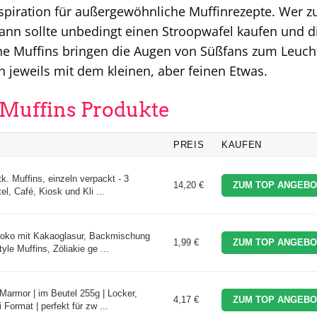
nspiration für außergewöhnliche Muffinrezepte. Wer 
kann sollte unbedingt einen Stroopwafel kaufen und d
he Muffins bringen die Augen von Süßfans zum Leuch
 jeweils mit dem kleinen, aber feinen Etwas.
n Muffins Produkte
PREIS
KAUFEN
. Muffins, einzeln verpackt - 3
14,20 €
ZUM TOP ANGEBO
el, Café, Kiosk und Kli ...
hoko mit Kakaoglasur, Backmischung
1,99 €
ZUM TOP ANGEBO
le Muffins, Zöliakie ge ...
Marmor | im Beutel 255g | Locker,
4,17 €
ZUM TOP ANGEBO
 Format | perfekt für zw ...