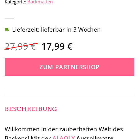
Kategorie:
Backmatten
Lieferzeit: lieferbar in 3 Wochen
Ursprünglicher
Aktueller
27,99
€
17,99
€
Preis
Preis
war:
ist:
ZUM PARTNERSHOP
27,99 €
17,99 €.
BESCHREIBUNG
Willkommen in der zauberhaften Welt des
Backens! Mit der
ALAOLY
Ausrollmatte