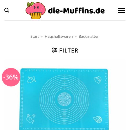
Zum
Inhalt
springen
Start
»
Haushaltswaren
»
Backmatten
FILTER
-36%