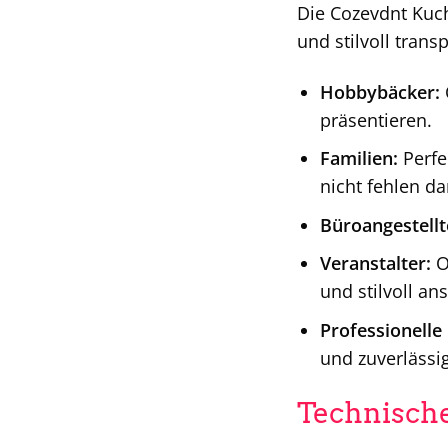
Die Cozevdnt Kuch
und stilvoll trans
Hobbybäcker:
präsentieren.
Familien:
Perfe
nicht fehlen dar
Büroangestellt
Veranstalter:
Ob
und stilvoll ans
Professionelle
und zuverlässi
Technische