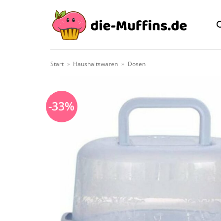
Zum
Inhalt
springen
Start
»
Haushaltswaren
»
Dosen
-33%