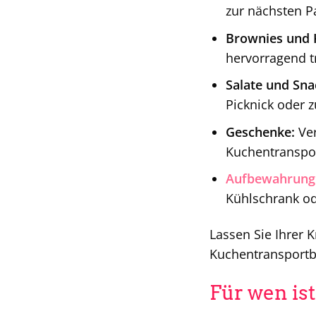
zur nächsten Pa
Brownies und 
hervorragend t
Salate und Sna
Picknick oder 
Geschenke:
Ver
Kuchentranspor
Aufbewahrung
Kühlschrank od
Lassen Sie Ihrer K
Kuchentransportb
Für wen is