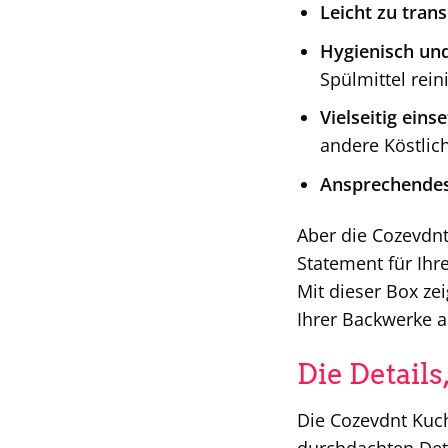
Leicht zu trans
Hygienisch und 
Spülmittel rein
Vielseitig eins
andere Köstlich
Ansprechendes
Aber die Cozevdnt
Statement für Ihr
Mit dieser Box ze
Ihrer Backwerke a
Die Detail
Die Cozevdnt Kuch
durchdachten Deta