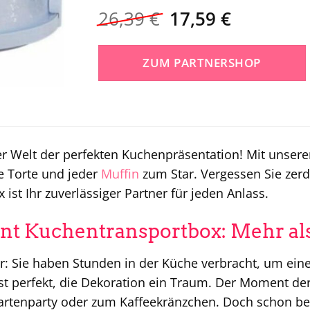
Ursprünglicher
Aktueller
26,39
€
17,59
€
Preis
Preis
war:
ist:
ZUM PARTNERSHOP
26,39 €
17,59 €.
r Welt der perfekten Kuchenpräsentation! Mit unser
e Torte und jeder
Muffin
zum Star. Vergessen Sie zerd
ist Ihr zuverlässiger Partner für jeden Anlass.
nt Kuchentransportbox: Mehr als
vor: Sie haben Stunden in der Küche verbracht, um e
st perfekt, die Dekoration ein Traum. Der Moment de
artenparty oder zum Kaffeekränzchen. Doch schon be