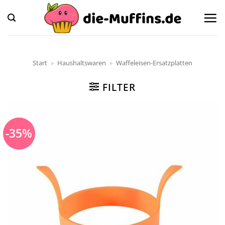
Zum
Inhalt
springen
Start
»
Haushaltswaren
»
Waffeleisen-Ersatzplatten
FILTER
-35%