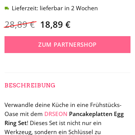
Lieferzeit: lieferbar in 2 Wochen
Ursprünglicher
Aktueller
28,89
€
18,89
€
Preis
Preis
war:
ist:
ZUM PARTNERSHOP
28,89 €
18,89 €.
BESCHREIBUNG
Verwandle deine Küche in eine Frühstücks-
Oase mit dem
DRSEON
Pancakeplatten Egg
Ring Set
! Dieses Set ist nicht nur ein
Werkzeug, sondern ein Schlüssel zu