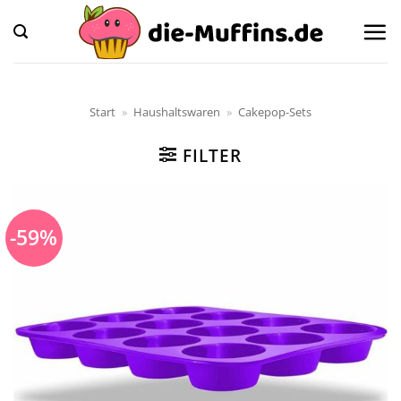
Zum
Inhalt
springen
Start
»
Haushaltswaren
»
Cakepop-Sets
FILTER
-59%