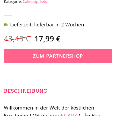
Kategorie:
Cakepop-Sets
Lieferzeit: lieferbar in 2 Wochen
Ursprünglicher
Aktueller
43,45
€
17,99
€
Preis
Preis
war:
ist:
ZUM PARTNERSHOP
43,45 €
17,99 €.
BESCHREIBUNG
Willkommen in der Welt der köstlichen
Kreationen! Mit unserer
ELIAUK
Cake-Pop-