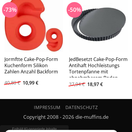
-73%
-50%
Jormftte Cake-Pop-Form
JedBesetzt Cake-Pop-Form
Kuchenform Silikon
Antihaft Hochleistungs
Zahlen Anzahl Backform
Tortenpfanne mit
abnehmbarem Boden
Ursprünglicher
Aktueller
40,80
€
10,99
€
Ursprünglicher
Aktueller
37,94
€
18,97
€
Preis
Preis
Preis
Preis
war:
ist:
war:
ist:
40,80 €
10,99 €.
37,94 €
18,97 €.
IMPRESSUM
DATENSCHUTZ
Copyright 2008 - 2026 die-muffins.de