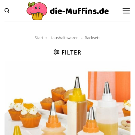
Zum
Inhalt
springen
Start
»
Haushaltswaren
»
Backsets
FILTER