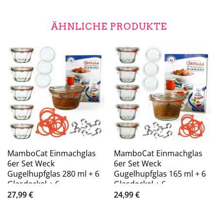
ÄHNLICHE PRODUKTE
MamboCat Einmachglas
MamboCat Einmachglas
6er Set Weck
6er Set Weck
Gugelhupfglas 280 ml + 6
Gugelhupfglas 165 ml + 6
Glasdeckel + 6
Glasdeckel + 6
Einkochringe + 12
Einkochringe + 12
27,99
€
24,99
€
Einkochklammern mit
Einkochklammern mit
Rezeptheft
Rezeptheft