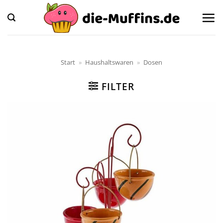
Zum
Inhalt
springen
Start
»
Haushaltswaren
»
Dosen
FILTER