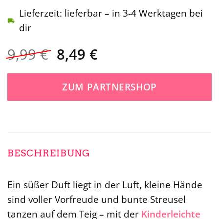
Lieferzeit: lieferbar – in 3-4 Werktagen bei
dir
Ursprünglicher
Aktueller
9,99
€
8,49
€
Preis
Preis
war:
ist:
ZUM PARTNERSHOP
9,99 €
8,49 €.
BESCHREIBUNG
Ein süßer Duft liegt in der Luft, kleine Hände
sind voller Vorfreude und bunte Streusel
tanzen auf dem Teig – mit der
Kinderleichte