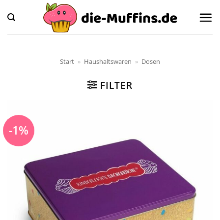
Zum
Inhalt
springen
Start
»
Haushaltswaren
»
Dosen
FILTER
-1%