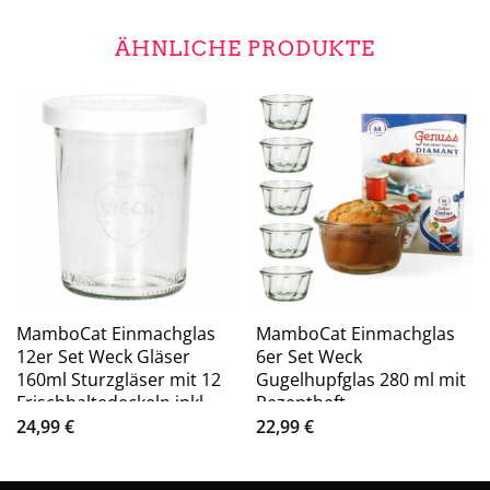
ÄHNLICHE PRODUKTE
MamboCat Einmachglas
MamboCat Einmachglas
12er Set Weck Gläser
6er Set Weck
160ml Sturzgläser mit 12
Gugelhupfglas 280 ml mit
Frischhaltedeckeln inkl.
Rezeptheft
Gelierzauber Rezeptheft
24,99
€
22,99
€
von Diamantzucker FÜR
KÜCHENMASCHINE