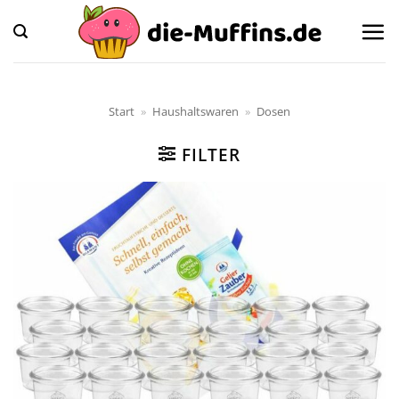
Zum
Inhalt
springen
Start
»
Haushaltswaren
»
Dosen
FILTER