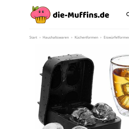
Zum
Inhalt
springen
Start
»
Haushaltswaren
»
Küchenformen
»
Eiswürfelforme