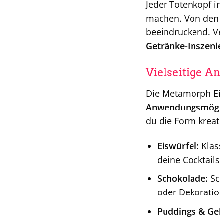
Jeder Totenkopf i
machen. Von den f
beeindruckend. Ve
Getränke-Inszeni
Vielseitige 
Die Metamorph Eis
Anwendungsmögl
du die Form kreat
Eiswürfel:
Klas
deine Cocktail
Schokolade:
Sc
oder Dekoratio
Puddings & Gel