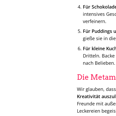
Für Schokolad
intensives Ges
verfeinern.
Für Puddings u
gieße sie in di
Für kleine Kuc
Dritteln. Backe
nach Belieben.
Die Metamo
Wir glauben, dass
Kreativität auszu
Freunde mit außer
Leckereien begeis