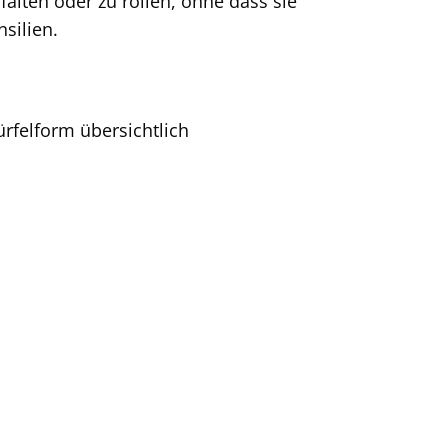
alten oder zu rollen, ohne dass sie
silien.
ürfelform übersichtlich