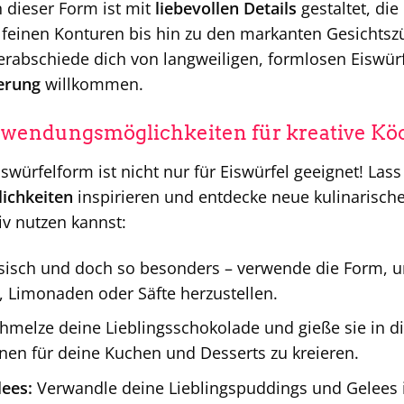
n dieser Form ist mit
liebevollen Details
gestaltet, di
einen Konturen bis hin zu den markanten Gesichtszüg
rabschiede dich von langweiligen, formlosen Eiswürf
erung
willkommen.
Anwendungsmöglichkeiten für kreative Kö
würfelform ist nicht nur für Eiswürfel geeignet! Las
ichkeiten
inspirieren und entdecke neue kulinarische 
iv nutzen kannst:
sisch und doch so besonders – verwende die Form, um
s, Limonaden oder Säfte herzustellen.
hmelze deine Lieblingsschokolade und gieße sie in d
nen für deine Kuchen und Desserts zu kreieren.
ees:
Verwandle deine Lieblingspuddings und Gelees i