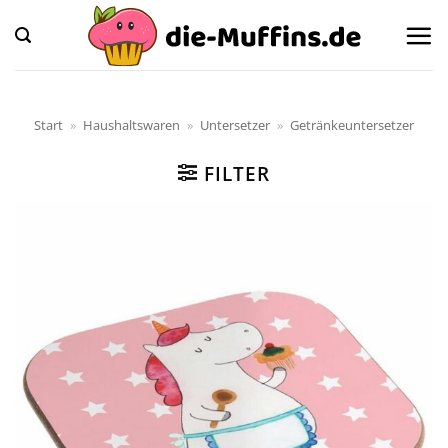
Zum
Inhalt
springen
Start
»
Haushaltswaren
»
Untersetzer
»
Getränkeuntersetzer
FILTER