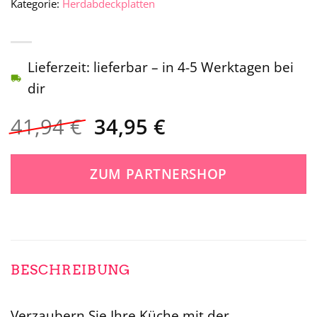
Kategorie:
Herdabdeckplatten
Lieferzeit: lieferbar – in 4-5 Werktagen bei
dir
Ursprünglicher
Aktueller
41,94
€
34,95
€
Preis
Preis
war:
ist:
ZUM PARTNERSHOP
41,94 €
34,95 €.
BESCHREIBUNG
Verzaubern Sie Ihre Küche mit der