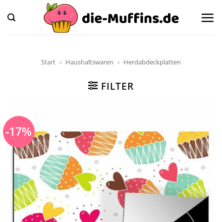
Zum
Inhalt
springen
Start
»
Haushaltswaren
»
Herdabdeckplatten
FILTER
-17%