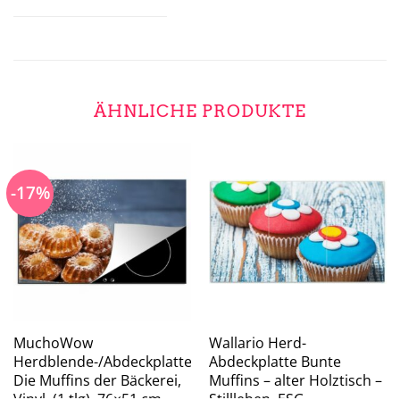
ÄHNLICHE PRODUKTE
-17%
MuchoWow
Wallario Herd-
Herdblende-/Abdeckplatte
Abdeckplatte Bunte
Die Muffins der Bäckerei,
Muffins – alter Holztisch –
Vinyl, (1 tlg), 76×51 cm,
Stillleben, ESG-