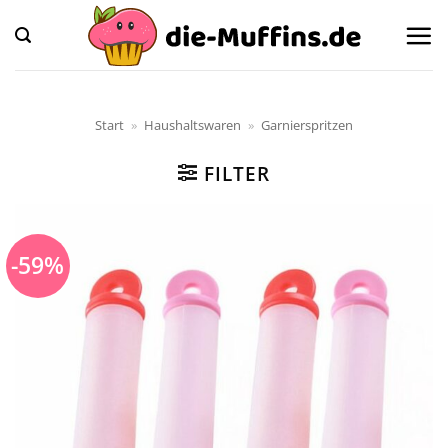
Zum
Inhalt
springen
Start
»
Haushaltswaren
»
Garnierspritzen
FILTER
-59%