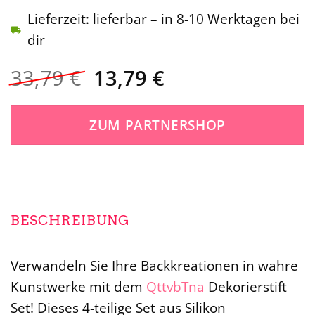
Lieferzeit: lieferbar – in 8-10 Werktagen bei
dir
Ursprünglicher
Aktueller
33,79
€
13,79
€
Preis
Preis
war:
ist:
ZUM PARTNERSHOP
33,79 €
13,79 €.
BESCHREIBUNG
Verwandeln Sie Ihre Backkreationen in wahre
Kunstwerke mit dem
QttvbTna
Dekorierstift
Set! Dieses 4-teilige Set aus Silikon