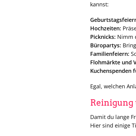
kannst:
Geburtstagsfeier
Hochzeiten:
Präse
Picknicks:
Nimm de
Büropartys:
Bring
Familienfeiern:
So
Flohmärkte und V
Kuchenspenden fü
Egal, welchen Anla
Reinigung 
Damit du lange Fr
Hier sind einige T