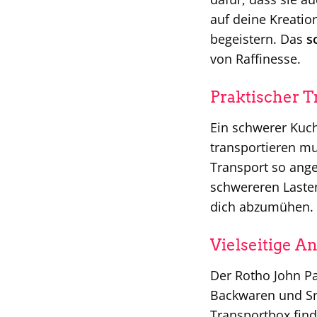
auf deine Kreatio
begeistern. Das
s
von Raffinesse.
Praktischer T
Ein schwerer Kuch
transportieren mu
Transport so ange
schwereren Laste
dich abzumühen.
Vielseitige 
Der Rotho John Pa
Backwaren und S
Transportbox finde