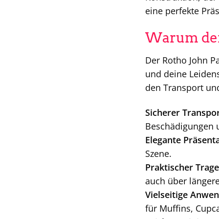
eine perfekte Prä
Warum der 
Der Rotho John Pa
und deine Leidensc
den Transport un
Sicherer Transpor
Beschädigungen u
Elegante Präsenta
Szene.
Praktischer Trageg
auch über längere
Vielseitige Anwe
für Muffins, Cupc