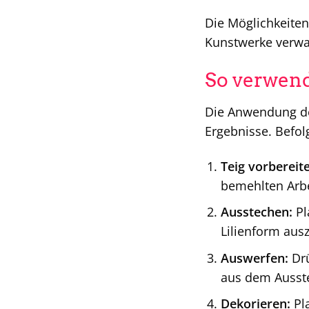
Die Möglichkeiten
Kunstwerke verwa
So verwend
Die Anwendung des
Ergebnisse. Befolg
Teig vorbereit
bemehlten Arbe
Ausstechen:
Pl
Lilienform aus
Auswerfen:
Drü
aus dem Ausste
Dekorieren:
Pla