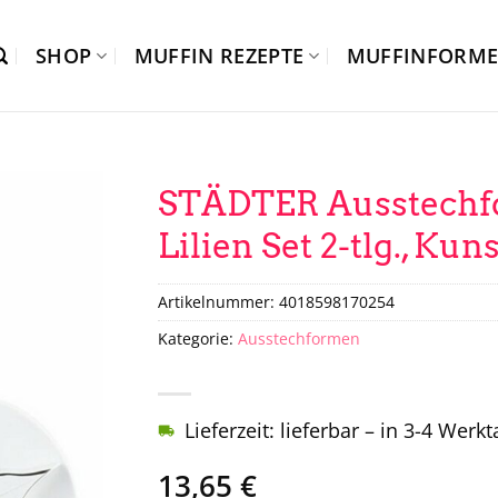
SHOP
MUFFIN REZEPTE
MUFFINFORM
STÄDTER Ausstechf
Lilien Set 2-tlg., Kuns
Artikelnummer:
4018598170254
Kategorie:
Ausstechformen
Lieferzeit: lieferbar – in 3-4 Werk
13,65
€