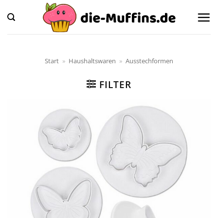
Zum
Inhalt
springen
Start
»
Haushaltswaren
»
Ausstechformen
FILTER