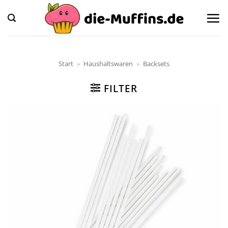
Zum
Inhalt
springen
Start
»
Haushaltswaren
»
Backsets
FILTER