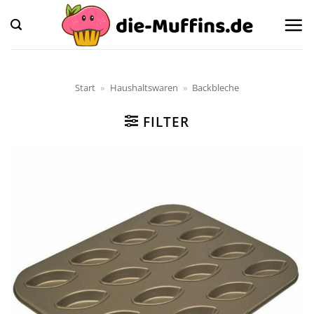
Zum
Inhalt
springen
Start
»
Haushaltswaren
»
Backbleche
FILTER