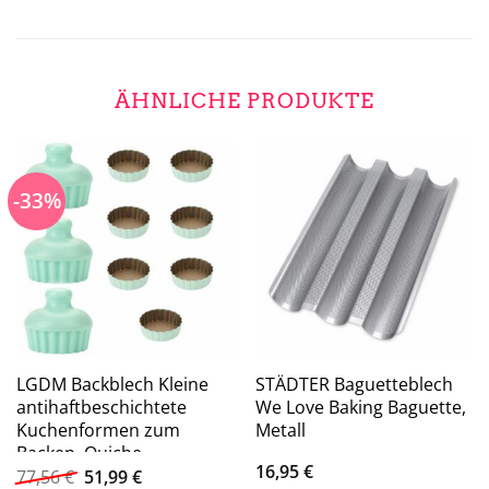
ÄHNLICHE PRODUKTE
-33%
LGDM Backblech Kleine
STÄDTER Baguetteblech
antihaftbeschichtete
We Love Baking Baguette,
Kuchenformen zum
Metall
Backen, Quiche-
16,95
€
Ursprünglicher
Aktueller
Backformen, rostfreie
77,56
€
51,99
€