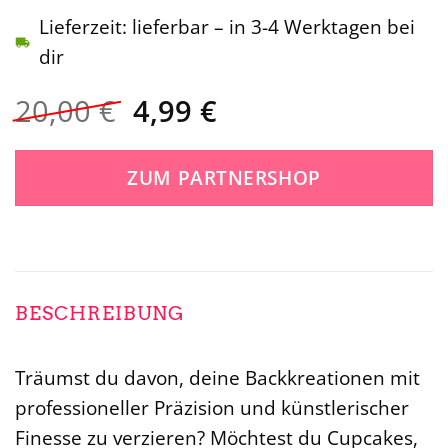
Lieferzeit: lieferbar – in 3-4 Werktagen bei
dir
Ursprünglicher
Aktueller
20,00
€
4,99
€
Preis
Preis
war:
ist:
ZUM PARTNERSHOP
20,00 €
4,99 €.
BESCHREIBUNG
Träumst du davon, deine Backkreationen mit
professioneller Präzision und künstlerischer
Finesse zu verzieren? Möchtest du Cupcakes,