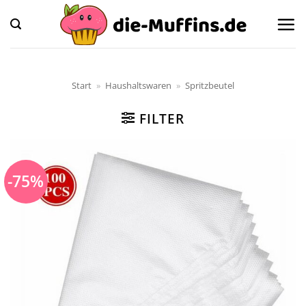
Zum
Inhalt
springen
Start
»
Haushaltswaren
»
Spritzbeutel
FILTER
-75%