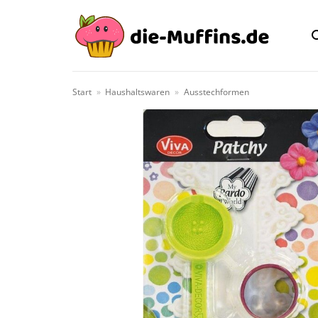
Zum
Inhalt
springen
Start
»
Haushaltswaren
»
Ausstechformen