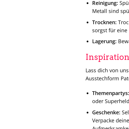
Reinigung:
Spül
Metall sind sp
Trocknen:
Troc
sorgst für ein
Lagerung:
Bewa
Inspiratio
Lass dich von unse
Ausstechform Patc
Themenpartys
oder Superheld
Geschenke:
Sel
Verpacke deine
Aufmerksamkei