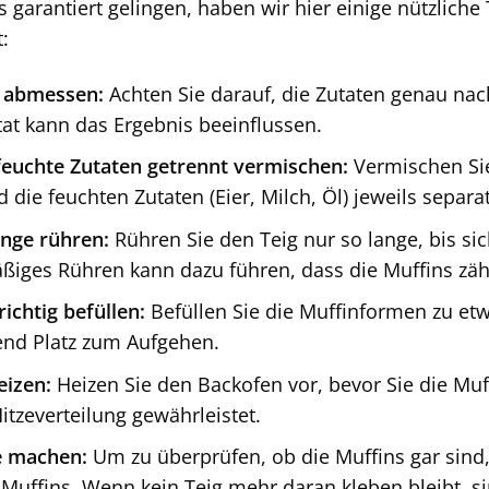
 garantiert gelingen, haben wir hier einige nützliche 
:
g abmessen:
Achten Sie darauf, die Zutaten genau nac
tat kann das Ergebnis beeinflussen.
euchte Zutaten getrennt vermischen:
Vermischen Sie
 die feuchten Zutaten (Eier, Milch, Öl) jeweils separ
ange rühren:
Rühren Sie den Teig nur so lange, bis s
iges Rühren kann dazu führen, dass die Muffins zä
ichtig befüllen:
Befüllen Sie die Muffinformen zu etwa
nd Platz zum Aufgehen.
eizen:
Heizen Sie den Backofen vor, bevor Sie die Muff
tzeverteilung gewährleistet.
e machen:
Um zu überprüfen, ob die Muffins gar sind,
 Muffins. Wenn kein Teig mehr daran kleben bleibt, sin