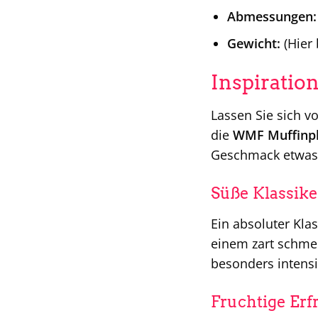
Abmessungen:
Gewicht:
(Hier 
Inspiratio
Lassen Sie sich v
die
WMF Muffinpl
Geschmack etwas
Süße Klassike
Ein absoluter Kla
einem zart schmel
besonders intens
Fruchtige Erf