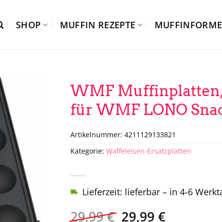
SHOP
MUFFIN REZEPTE
MUFFINFORM
WMF Muffinplatten,
für WMF LONO Snac
Artikelnummer:
4211129133821
Kategorie:
Waffeleisen-Ersatzplatten
Lieferzeit: lieferbar – in 4-6 Werk
Ursprünglicher
Aktueller
29,99
€
29,99
€