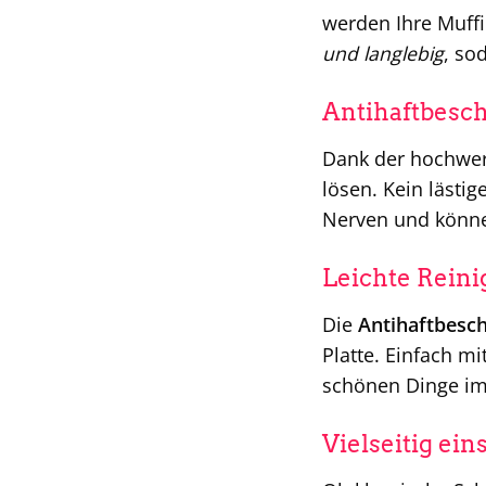
werden Ihre Muffi
und langlebig
, so
Antihaftbesc
Dank der hochwe
lösen. Kein lästi
Nerven und können
Leichte Rein
Die
Antihaftbesc
Platte. Einfach m
schönen Dinge im
Vielseitig ei