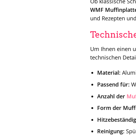
Ob klassische Sch
WMF Muffinplatt
und Rezepten und 
Technisch
Um Ihnen einen u
technischen Deta
Material:
Alumi
Passend für:
WM
Anzahl der
Muf
Form der Muff
Hitzebeständig
Reinigung:
Spü