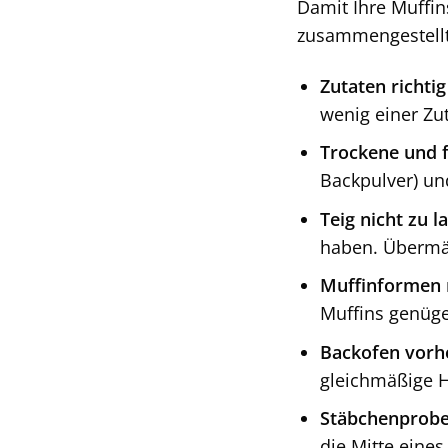
Damit Ihre Muffins
zusammengestellt
Zutaten richti
wenig einer Zu
Trockene und f
Backpulver) und
Teig nicht zu l
haben. Übermäß
Muffinformen r
Muffins genüge
Backofen vorh
gleichmäßige Hi
Stäbchenprob
die Mitte eines