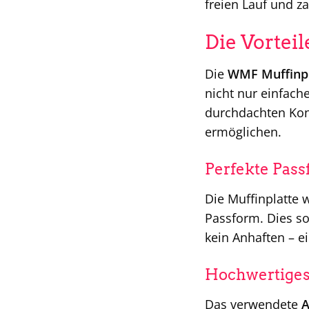
freien Lauf und z
Die Vortei
Die
WMF Muffinpl
nicht nur einfach
durchdachten Kons
ermöglichen.
Perfekte Pas
Die Muffinplatte 
Passform. Dies so
kein Anhaften – e
Hochwertiges
Das verwendete
A