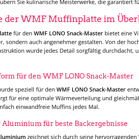
aubern Sie kulinarische Meisterwerke, die garantiert f
le der WMF Muffinplatte im Über
atte
für den
WMF LONO Snack-Master
bietet eine V
er, sondern auch angenehmer gestalten. Von der hoch
truktion wurde jedes Detail sorgfältig durchdacht, 
sform für den WMF LONO Snack-Master
wurde speziell für den
WMF LONO Snack-Master
entwi
rgt für eine optimale Wärmeverteilung und gleichmä
infach einwandfreie Muffins jedes Mal.
 Aluminium für beste Backergebnisse
luminium
zeichnet sich durch seine hervorragenden