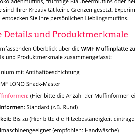
okoladenmuffins, fruchtige Blaubeermuffins oder her
e
sind Ihrer Kreativität keine Grenzen gesetzt. Experi
entdecken Sie Ihre persönlichen Lieblingsmuffins.
e Details und Produktmerkmale
mfassenden Überblick über die
WMF Muffinplatte
zu
ils und Produktmerkmale zusammengefasst:
nium mit Antihaftbeschichtung
F LONO Snack-Master
finformen
:
(Hier bitte die Anzahl der Muffinformen ei
informen:
Standard (z.B. Rund)
keit:
Bis zu (Hier bitte die Hitzebeständigkeit eintrage
lmaschinengeeignet (empfohlen: Handwäsche)