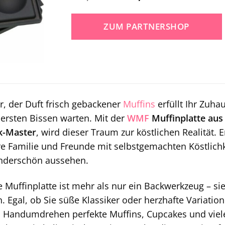
Preis
Preis
war:
ist:
ZUM PARTNERSHOP
29,99 €
29,99 €.
or, der Duft frisch gebackener
Muffins
erfüllt Ihr Zuha
ersten Bissen warten. Mit der
WMF
Muffinplatte au
-Master
, wird dieser Traum zur köstlichen Realität
e Familie und Freunde mit selbstgemachten Köstlichk
nderschön aussehen.
 Muffinplatte ist mehr als nur ein Backwerkzeug – sie
gal, ob Sie süße Klassiker oder herzhafte Variation
 Handumdrehen perfekte Muffins, Cupcakes und vieles