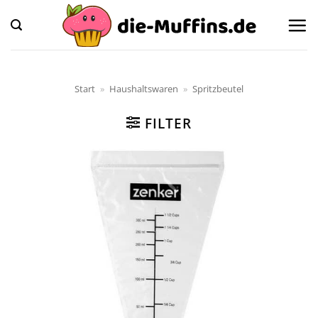
Zum
Inhalt
springen
Start
»
Haushaltswaren
»
Spritzbeutel
FILTER