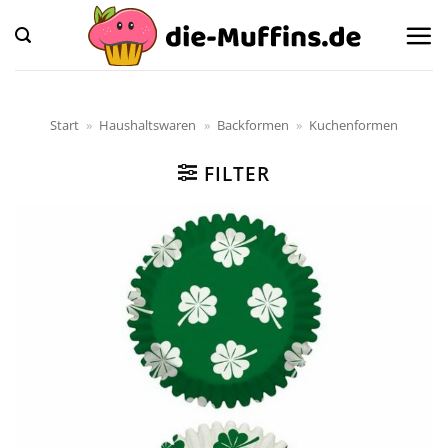
Zum
Inhalt
springen
Start
»
Haushaltswaren
»
Backformen
»
Kuchenformen
FILTER