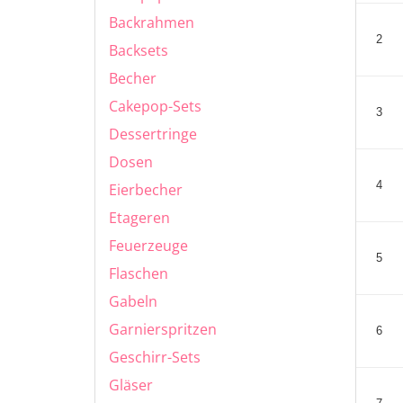
Backrahmen
2
Backsets
Becher
Cakepop-Sets
3
Dessertringe
Dosen
4
Eierbecher
Etageren
Feuerzeuge
5
Flaschen
Gabeln
Garnierspritzen
6
Geschirr-Sets
Gläser