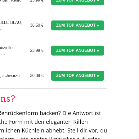
ckform Rehrü
13,99 €
ZUM TOP ANGEBOT »
AILLE BLAU,
36,50 €
ZUM TOP ANGEBOT »
..
ezieller
23,99 €
ZUM TOP ANGEBOT »
...
n, schwarze
30,38 €
ZUM TOP ANGEBOT »
ns?
r Rehrückenform backen? Die Antwort ist
liche Form mit den eleganten Rillen
mlichen Küchlein abhebt. Stell dir vor, du