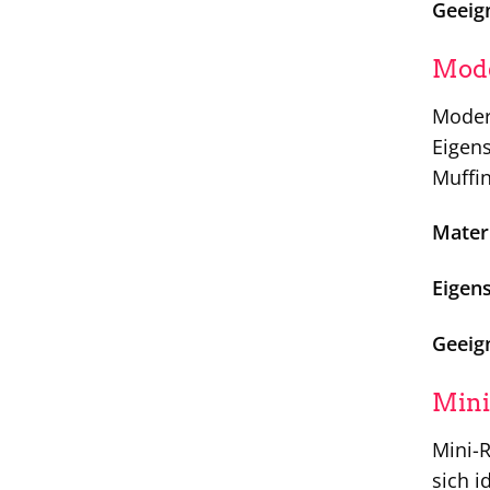
Geeign
Mod
Moder
Eigens
Muffin
Materi
Eigen
Geeign
Mini
Mini-R
sich i