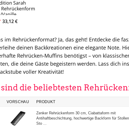
dition Sarah
 Rehrückenform
/Vanille
6,5cm
Ursprünglicher
Aktueller
33,12
€
Preis
Preis
war:
ist:
37,30 €
33,12 €.
s im Rehrückenformat? Ja, das geht! Entdecke die f
rleihe deinen Backkreationen eine elegante Note. Hier
rhafte Rehrücken-Muffins benötigst – von klassische
ten, die deine Gäste begeistern werden. Lass dich in
ackstube voller Kreativität!
 sind die beliebtesten Rehrücke
VORSCHAU
PRODUKT
Zenker Rehrückenform 30 cm, Ciabattaform mit
Antihaftbeschichtung, hochwertige Backform für Stolle
Sto ...