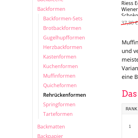
Riess E
Backformen
Wiener
Schoko
Backformen-Sets
30x10x
37,30
€
Brotbackformen
Gugelhupfformen
Muffin
Herzbackformen
und ve
Kastenformen
meiste
Kuchenformen
Varian
Muffinformen
eine B
Quicheformen
Das
Rehrückenformen
Springformen
RANK
Tarteformen
Backmatten
1
Backpapier