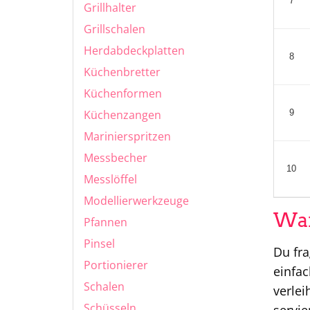
7
Grillhalter
Grillschalen
Herdabdeckplatten
8
Küchenbretter
Küchenformen
Küchenzangen
9
Marinierspritzen
Messbecher
10
Messlöffel
Modellierwerkzeuge
War
Pfannen
Pinsel
Du fra
Portionierer
einfac
Schalen
verlei
Schüsseln