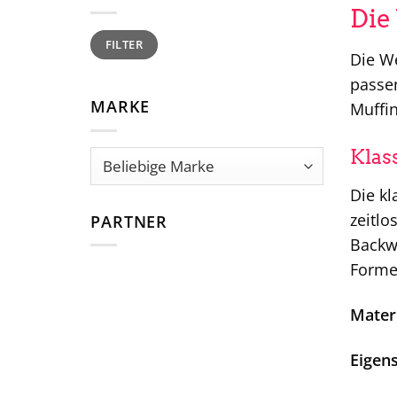
Die
Min.
Max.
FILTER
Preis
Preis
Die We
passen
MARKE
Muffin
Klas
Die kl
zeitlo
PARTNER
Backw
Formen
Materi
Eigen