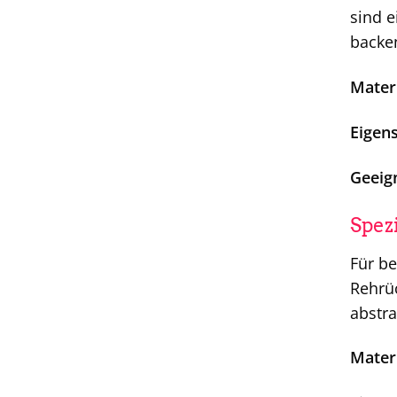
sind e
backe
Materi
Eigen
Geeign
Spez
Für be
Rehrüc
abstra
Materi