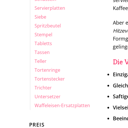
servie
Kaffee
Servierplatten
Siebe
Aber e
Spritzbeutel
Hitzev
Stempel
Formge
Tabletts
geling
Tassen
Teller
Die 
Tortenringe
Einzig
Tortenstecker
Gleic
Trichter
Saftig
Untersetzer
Waffeleisen-Ersatzplatten
Vielsei
Beein
PREIS