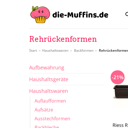
Zum
Inhalt
springen
Rehrückenformen
Start
»
Haushaltswaren
»
Backformen
»
Rehrückenforme
Aufbewahrung
-21%
Haushaltsgeräte
Haushaltswaren
Auflaufformen
Aufsätze
Ausstechformen
Riess 
Backbleche