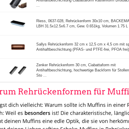
Antihaftbeschichtung Ciabattaform Kastenform Brotba
...
Riess, 0637-028, Rehrückenform 30x10 cm, BACKEM
LBH 31.5x12.5x6.7 cm, Gew. 0.651kg, Volumen 1.75 L .
Sallys Rehrückenform 32 cm x 12,5 cm x 4,5 cm mit sp
Antihaftbeschichtung (PFAS- und PTFE-frei, PFOA frei) 
Zenker Rehrückenform 30 cm, Ciabattaform mit
Antihaftbeschichtung, hochwertige Backform für Stolle
Sto ...
um Rehrückenformen für Muffi
gst dich vielleicht: Warum sollte ich Muffins in eine
h: Weil es
besonders
ist! Die charakteristische, läng
ht deinen Muffins eine edle Optik, die sie von herköm