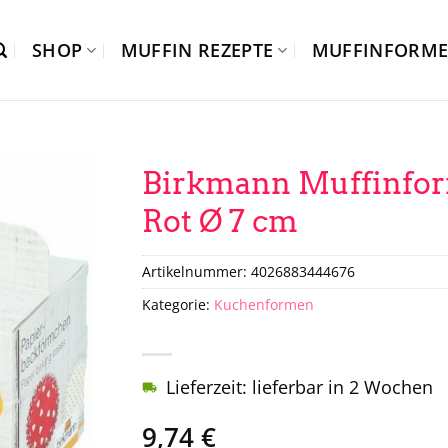
SHOP
MUFFIN REZEPTE
MUFFINFORM
Birkmann Muffinfor
Rot Ø 7 cm
Artikelnummer:
4026883444676
Kategorie:
Kuchenformen
Lieferzeit: lieferbar in 2 Wochen
9,74
€