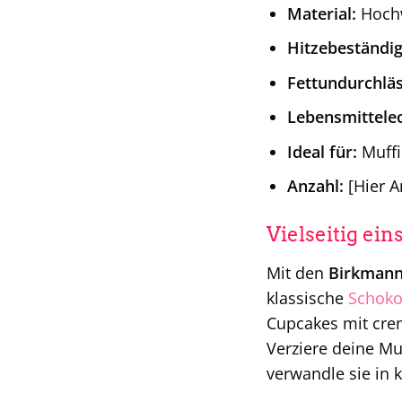
Material:
Hochw
Hitzebeständig
Fettundurchläs
Lebensmittelec
Ideal für:
Muffi
Anzahl:
[Hier A
Vielseitig ein
Mit den
Birkmann
klassische
Schoko
Cupcakes mit crem
Verziere deine M
verwandle sie in 