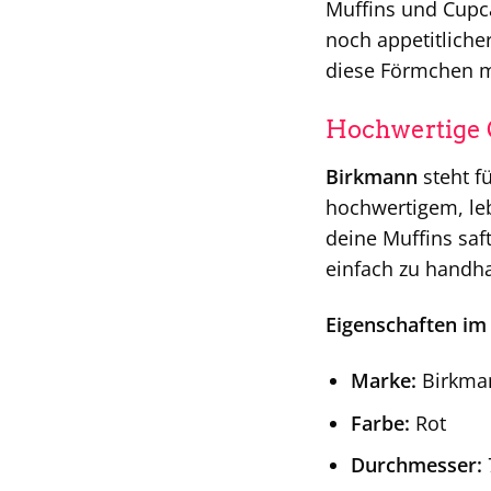
Muffins und Cupca
noch appetitliche
diese Förmchen m
Hochwertige Q
Birkmann
steht f
hochwertigem, leb
deine Muffins saf
einfach zu handha
Eigenschaften im 
Marke:
Birkma
Farbe:
Rot
Durchmesser: