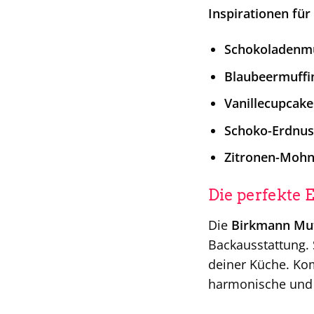
Inspirationen für
Schokoladenmu
Blaubeermuffin
Vanillecupcake
Schoko-Erdnus
Zitronen-Mohn
Die perfekte 
Die
Birkmann Muf
Backausstattung. S
deiner Küche. Ko
harmonische und 