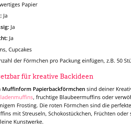
ertiges Papier
:
Ja
sig:
Ja
ht:
Ja
ns, Cupcakes
nzahl der Förmchen pro Packung einfügen, z.B. 50 St
setzbar für kreative Backideen
 Muffinform Papierbackförmchen
sind deiner Kreati
ladenmuffins
, fruchtige Blaubeermuffins oder verwöh
igem Frosting. Die roten Förmchen sind die perfekte
uffins mit Streuseln, Schokostückchen, Früchten ode
kleine Kunstwerke.