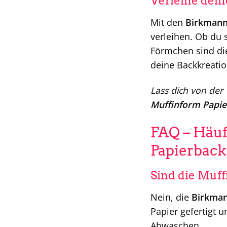
Verleihe dein
Mit den
Birkmann
verleihen. Ob du 
Förmchen sind die
deine Backkreatio
Lass dich von der
Muffinform Papi
FAQ – Häuf
Papierbac
Sind die Muf
Nein, die
Birkman
Papier gefertigt 
Abwaschen.