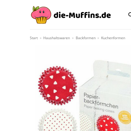
Zum
Inhalt
springen
Start
»
Haushaltswaren
»
Backformen
»
Kuchenformen