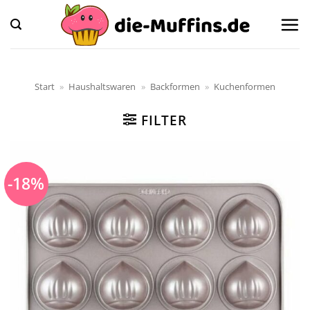
Zum
Inhalt
springen
Start
»
Haushaltswaren
»
Backformen
»
Kuchenformen
FILTER
-18%