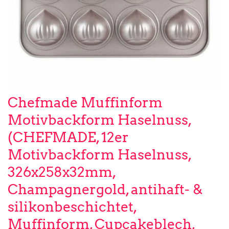
Chefmade Muffinform
Motivbackform Haselnuss,
(CHEFMADE, 12er
Motivbackform Haselnuss,
326x258x32mm,
Champagnergold, antihaft- &
silikonbeschichtet,
Muffinform, Cupcakeblech,