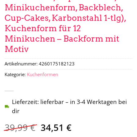
Minikuchenform, Backblech,
Cup-Cakes, Karbonstahl 1-tlg),
Kuchenform für 12
Minikuchen – Backform mit
Motiv
Artikelnummer:
4260175182123
Kategorie:
Kuchenformen
Lieferzeit: lieferbar – in 3-4 Werktagen bei
dir
Ursprünglicher
Aktueller
39,99
€
34,51
€
Preis
Preis