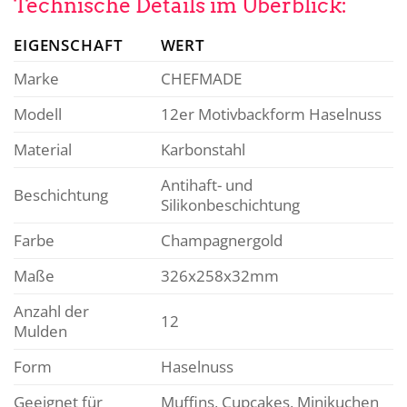
Technische Details im Überblick:
EIGENSCHAFT
WERT
Marke
CHEFMADE
Modell
12er Motivbackform Haselnuss
Material
Karbonstahl
Antihaft- und
Beschichtung
Silikonbeschichtung
Farbe
Champagnergold
Maße
326x258x32mm
Anzahl der
12
Mulden
Form
Haselnuss
Geeignet für
Muffins, Cupcakes, Minikuchen