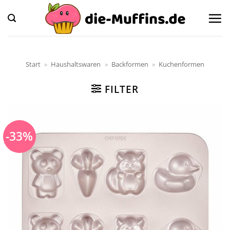
Zum
Inhalt
springen
Start
»
Haushaltswaren
»
Backformen
»
Kuchenformen
FILTER
-33%