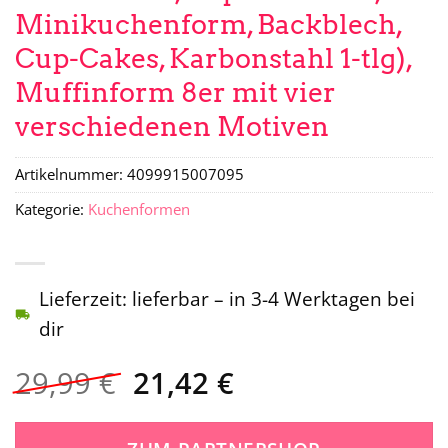
Minikuchenform, Backblech,
Cup-Cakes, Karbonstahl 1-tlg),
Muffinform 8er mit vier
verschiedenen Motiven
Artikelnummer:
4099915007095
Kategorie:
Kuchenformen
Lieferzeit: lieferbar – in 3-4 Werktagen bei
dir
Ursprünglicher
Aktueller
29,99
€
21,42
€
Preis
Preis
war:
ist: