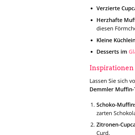
Verzierte Cupc
Herzhafte Muff
diesen Förmch
Kleine Küchlein
Desserts im
Gl
Inspirationen
Lassen Sie sich v
Demmler Muffin-
Schoko-Muffin
zarten Schokol
Zitronen-Cupc
Curd.