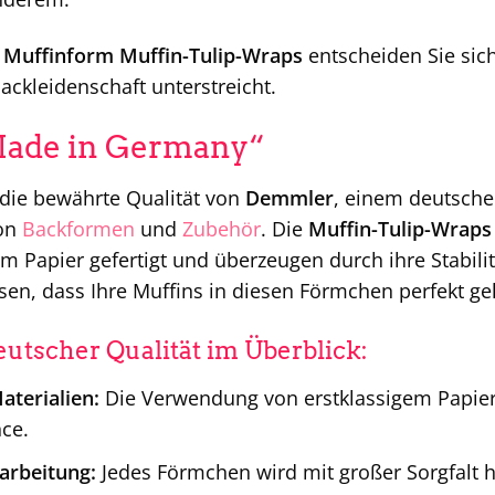
Muffinform Muffin-Tulip-Wraps
entscheiden Sie sich
ackleidenschaft unterstreicht.
Made in Germany“
 die bewährte Qualität von
Demmler
, einem deutschen
von
Backformen
und
Zubehör
. Die
Muffin-Tulip-Wraps
m Papier gefertigt und überzeugen durch ihre Stabili
ssen, dass Ihre Muffins in diesen Förmchen perfekt g
eutscher Qualität im Überblick:
terialien:
Die Verwendung von erstklassigem Papier 
ce.
rarbeitung:
Jedes Förmchen wird mit großer Sorgfalt h