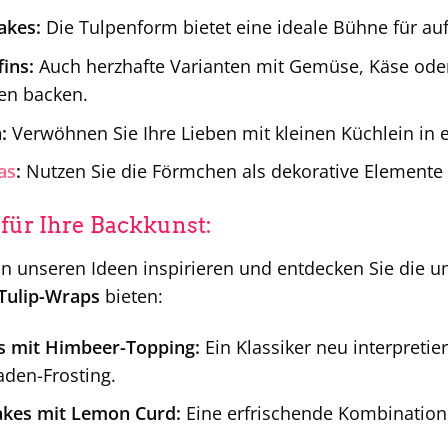
akes:
Die Tulpenform bietet eine ideale Bühne für au
ins:
Auch herzhafte Varianten mit Gemüse, Käse oder
en backen.
:
Verwöhnen Sie Ihre Lieben mit kleinen Küchlein in e
as
:
Nutzen Sie die Förmchen als dekorative Elemente 
 für Ihre Backkunst:
on unseren Ideen inspirieren und entdecken Sie die u
Tulip-Wraps
bieten:
s mit Himbeer-Topping:
Ein Klassiker neu interpreti
aden-Frosting.
akes mit Lemon Curd:
Eine erfrischende Kombinatio