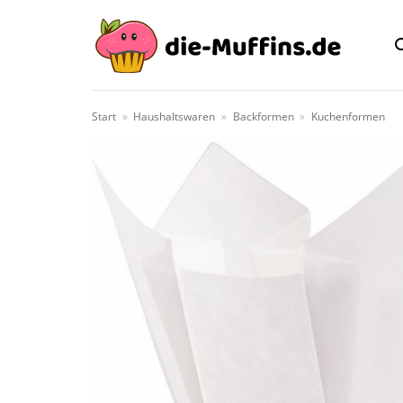
Zum
Inhalt
springen
Start
»
Haushaltswaren
»
Backformen
»
Kuchenformen