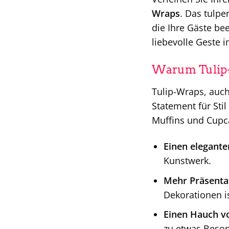
Wraps
. Das tulp
die Ihre Gäste be
liebevolle Geste 
Warum Tulip
Tulip-Wraps, auch
Statement für Sti
Muffins und Cupc
Einen elegante
Kunstwerk.
Mehr Präsentat
Dekorationen is
Einen Hauch v
zu etwas Beso