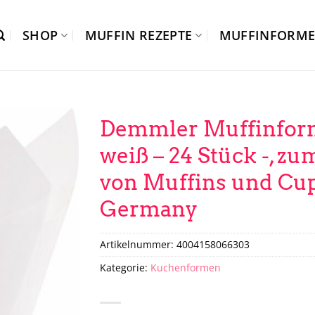
SHOP
MUFFIN REZEPTE
MUFFINFORM
Demmler Muffinfor
weiß – 24 Stück -, zu
von Muffins und Cup
Germany
Artikelnummer:
4004158066303
Kategorie:
Kuchenformen