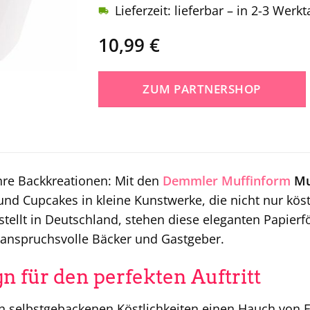
Lieferzeit: lieferbar – in 2-3 Werk
10,99
€
ZUM PARTNERSHOP
hre Backkreationen: Mit den
Demmler
Muffinform
Muf
und Cupcakes in kleine Kunstwerke, die nicht nur kö
stellt in Deutschland, stehen diese eleganten Papierfö
 anspruchsvolle Bäcker und Gastgeber.
n für den perfekten Auftritt
en selbstgebackenen Köstlichkeiten einen Hauch von 