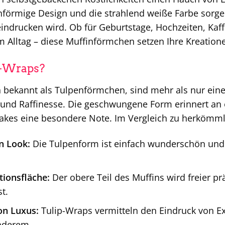
enförmige Design und die strahlend weiße Farbe sorge
eindrucken wird. Ob für Geburtstage, Hochzeiten, Kaf
im Alltag – diese Muffinförmchen setzen Ihre Kreation
-Wraps?
 bekannt als Tulpenförmchen, sind mehr als nur eine 
l und Raffinesse. Die geschwungene Form erinnert an e
akes eine besondere Note. Im Vergleich zu herkömml
n Look:
Die Tulpenform ist einfach wunderschön und
ionsfläche:
Der obere Teil des Muffins wird freier pr
t.
on Luxus:
Tulip-Wraps vermitteln den Eindruck von E
nderem.