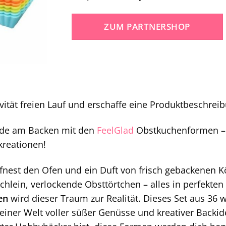
Preis
Preis
war:
ist:
ZUM PARTNERSHOP
47,65 €
17,98 €.
ivität freien Lauf und erschaffe eine Produktbeschrei
ude am Backen mit den
FeelGlad
Obstkuchenformen – 
kreationen!
öffnest den Ofen und ein Duft von frisch gebackenen Kö
üchlein, verlockende Obsttörtchen – alles in perfekt
en
wird dieser Traum zur Realität. Dieses Set aus 36
 einer Welt voller süßer Genüsse und kreativer Backid