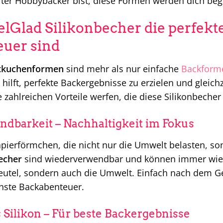
rter Hobbybäcker bist, diese Formen werden dich beg
Glad Silikonbecher die perfekt
uer sind
stkuchenformen
sind mehr als nur einfache
Backform
 hilft, perfekte Backergebnisse zu erzielen und gleich
ie zahlreichen Vorteile werfen, die diese Silikonbech
dbarkeit – Nachhaltigkeit im Fokus
pierförmchen, die nicht nur die Umwelt belasten, so
echer
sind wiederverwendbar und können immer wied
eutel, sondern auch die Umwelt. Einfach nach dem Ge
chste Backabenteuer.
Silikon – Für beste Backergebnisse