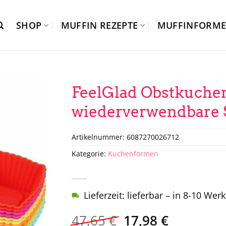
SHOP
MUFFIN REZEPTE
MUFFINFORM
FeelGlad Obstkuche
wiederverwendbare 
Artikelnummer:
6087270026712
Kategorie:
Kuchenformen
Lieferzeit: lieferbar – in 8-10 Wer
Ursprünglicher
Aktueller
47,65
€
17,98
€