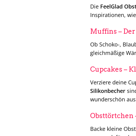
Die
FeelGlad Ob
Inspirationen, wi
Muffins – Der
Ob Schoko-, Blau
gleichmäßige Wärm
Cupcakes – K
Verziere deine Cu
Silikonbecher
sind
wunderschön aus
Obsttörtchen 
Backe kleine Obst