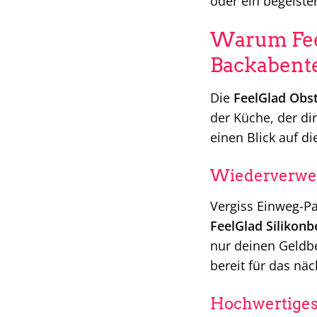
oder ein begeiste
Warum Feel
Backabente
Die
FeelGlad Ob
der Küche, der dir
einen Blick auf d
Wiederverwen
Vergiss Einweg-Pa
FeelGlad Silikonb
nur deinen Geldb
bereit für das nä
Hochwertiges 