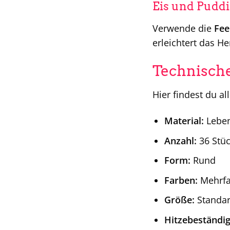
Eis und Pudd
Verwende die
Fee
erleichtert das H
Technische
Hier findest du a
Material:
Leben
Anzahl:
36 Stü
Form:
Rund
Farben:
Mehrfar
Größe:
Standar
Hitzebeständig