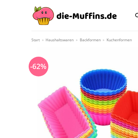
Zum
Inhalt
springen
Start
»
Haushaltswaren
»
Backformen
»
Kuchenformen
-62%