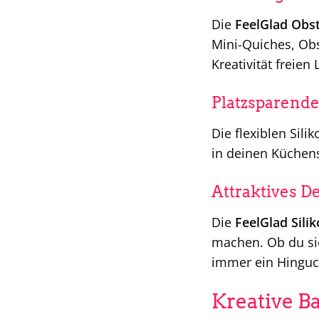
Die
FeelGlad Ob
Mini-Quiches, Obs
Kreativität freie
Platzsparend
Die flexiblen Sil
in deinen Küchen
Attraktives D
Die
FeelGlad Sili
machen. Ob du sie
immer ein Hinguck
Kreative B