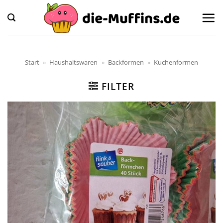
Zum
Inhalt
springen
Start
»
Haushaltswaren
»
Backformen
»
Kuchenformen
FILTER