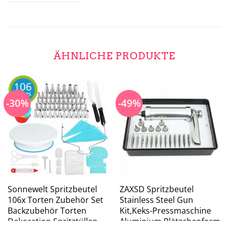
ÄHNLICHE PRODUKTE
-30%
-49%
Sonnewelt Spritzbeutel
ZAXSD Spritzbeutel
106x Torten Zubehör Set
Stainless Steel Gun
Backzubehör Torten
Kit,Keks-Pressmaschine
Dekoration Spritztüllen
Aluminium Plätzchenform