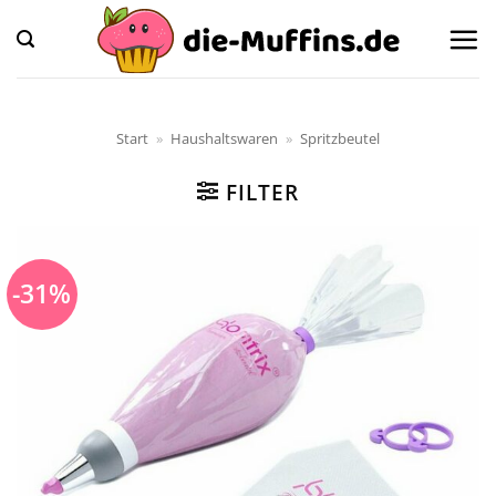
Zum
Inhalt
springen
Start
»
Haushaltswaren
»
Spritzbeutel
FILTER
-31%