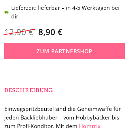
Lieferzeit: lieferbar – in 4-5 Werktagen bei
dir
Ursprünglicher
Aktueller
12,90
€
8,90
€
Preis
Preis
war:
ist:
ZUM PARTNERSHOP
12,90 €
8,90 €.
BESCHREIBUNG
Einwegspritzbeutel sind die Geheimwaffe für
jeden Backliebhaber – vom Hobbybäcker bis
zum Profi-Konditor. Mit dem
Homtrix